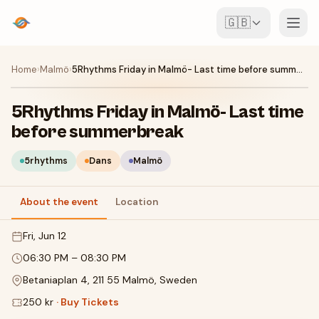
🇬🇧
Events
Home
›
Malmö
›
5Rhythms Friday in Malmö- Last time before summerbreak
Map
5Rhythms Friday in Malmö- Last time
before summerbreak
Venues
5rhythms
Dans
Malmö
For Organisers
About the event
Location
Create event
Download the app
Fri, Jun 12
06:30 PM
–
08:30 PM
Betaniaplan 4, 211 55 Malmö, Sweden
250 kr
·
Buy Tickets