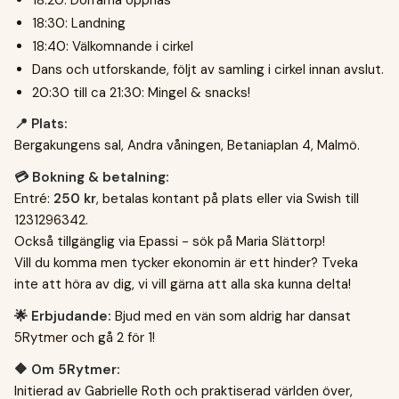
18:20: Dörrarna öppnas
18:30: Landning
18:40: Välkomnande i cirkel
Dans och utforskande, följt av samling i cirkel innan avslut.
20:30 till ca 21:30: Mingel & snacks!
📍 Plats:
Bergakungens sal, Andra våningen, Betaniaplan 4, Malmö.
💳 Bokning & betalning:
Entré:
250 kr
, betalas kontant på plats eller via Swish till
1231296342.
Också tillgänglig via Epassi - sök på Maria Slättorp!
Vill du komma men tycker ekonomin är ett hinder? Tveka
inte att höra av dig, vi vill gärna att alla ska kunna delta!
🌟 Erbjudande:
Bjud med en vän som aldrig har dansat
5Rytmer och gå 2 för 1!
🔶 Om 5Rytmer:
Initierad av Gabrielle Roth och praktiserad världen över,