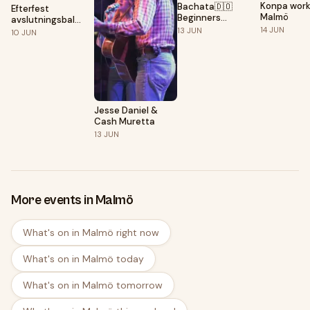
Konpa work
Bachata🇩🇴
Efterfest
Malmö
Beginners
avslutningsbal
Bootcamp
14
JUN
Malmö
13
JUN
10
JUN
Idrottsgrundskola
Jesse Daniel &
Cash Muretta
13
JUN
More events in Malmö
What's on in Malmö right now
What's on in Malmö today
What's on in Malmö tomorrow