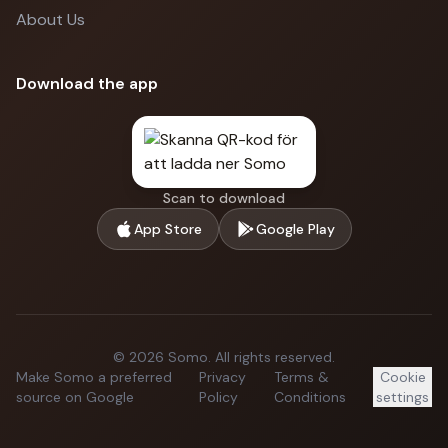
About Us
Download the app
Scan to download
App Store
Google Play
©
2026
Somo.
All rights reserved.
Make Somo a preferred
Privacy
Terms &
Cookie
source on Google
Policy
Conditions
settings