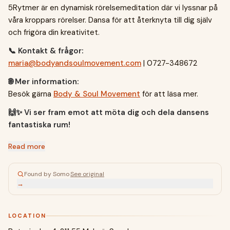
5Rytmer är en dynamisk rörelsemeditation där vi lyssnar på
våra kroppars rörelser. Dansa för att återknyta till dig själv
och frigöra din kreativitet.
📞 Kontakt & frågor:
maria@bodyandsoulmovement.com
| 0727-348672
🌐 Mer information:
Besök gärna
Body & Soul Movement
för att läsa mer.
🙌✨ Vi ser fram emot att möta dig och dela dansens
fantastiska rum!
Read more
Found by Somo
·
See original
→
LOCATION