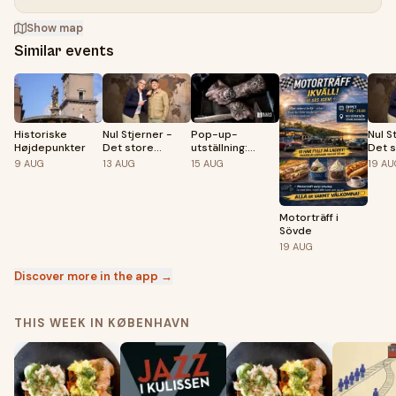
Show map
Similar events
Historiske
Nul Stjerner -
Pop-up-
Nul S
Højdepunkter
Det store
utställning:
Det 
rejseshow 2
Heavy metal art
rejs
9
AUG
13
AUG
15
AUG
19
AU
med Carl Anders
Andersson
Motorträff i
Sövde
19
AUG
Discover more in the app →
THIS WEEK IN KØBENHAVN