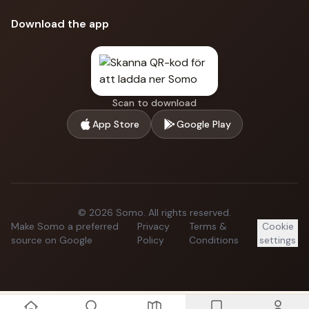
Download the app
Scan to download
App Store
Google Play
©
2026
Somo.
All rights reserved.
Make Somo a preferred
Privacy
Terms &
Cookie
source on Google
Policy
Conditions
settings