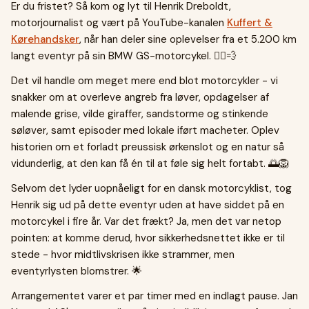
Er du fristet? Så kom og lyt til Henrik Dreboldt,
motorjournalist og vært på YouTube-kanalen
Kuffert &
Kørehandsker
, når han deler sine oplevelser fra et 5.200 km
langt eventyr på sin BMW GS-motorcykel. 🚴‍♂️💨
Det vil handle om meget mere end blot motorcykler - vi
snakker om at overleve angreb fra løver, opdagelser af
malende grise, vilde giraffer, sandstorme og stinkende
søløver, samt episoder med lokale iført macheter. Oplev
historien om et forladt preussisk ørkenslot og en natur så
vidunderlig, at den kan få én til at føle sig helt fortabt. 🌅🦁
Selvom det lyder uopnåeligt for en dansk motorcyklist, tog
Henrik sig ud på dette eventyr uden at have siddet på en
motorcykel i fire år. Var det frækt? Ja, men det var netop
pointen: at komme derud, hvor sikkerhedsnettet ikke er til
stede - hvor midtlivskrisen ikke strammer, men
eventyrlysten blomstrer. 🌟
Arrangementet varer et par timer med en indlagt pause. Jan