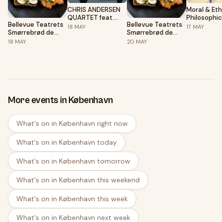
CHRIS ANDERSEN
Moral & Eth
QUARTET feat.
Philosophic
Bellevue Teatrets
Bellevue Teatrets
VANISHA GOULD -
Dilemmas! L
18
MAY
17
MAY
Smørrebrød de
Smørrebrød de
JAZZ I KULISSEN
With Hard
Luxe før Jazz i
Luxe før
Choices. Get
18
MAY
20
MAY
Kulissen
DREAMERS'
provoked!
CIRCUS
More events in København
What's on in København right now
What's on in København today
What's on in København tomorrow
What's on in København this weekend
What's on in København this week
What's on in København next week