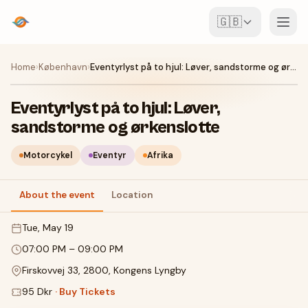
🇬🇧
Events
Home
›
København
›
Eventyrlyst på to hjul: Løver, sandstorme og ørkenslotte
Map
Eventyrlyst på to hjul: Løver,
sandstorme og ørkenslotte
Venues
Motorcykel
Eventyr
Afrika
For Organisers
About the event
Location
Create event
Download the app
Tue, May 19
07:00 PM
–
09:00 PM
Firskovvej 33, 2800, Kongens Lyngby
95 Dkr
·
Buy Tickets