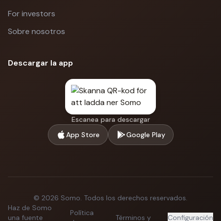
For investors
Sobre nosotros
Descargar la app
Escanea para descargar
App Store
Google Play
©
2026
Somo.
Todos los derechos reservados.
Haz de Somo
Política
una fuente
Términos y
Configuración