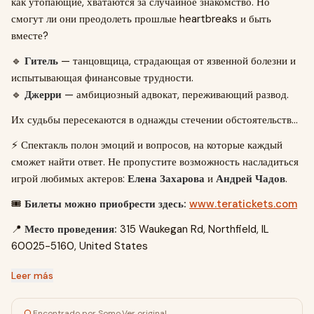
как утопающие, хватаются за случайное знакомство. Но
смогут ли они преодолеть прошлые heartbreaks и быть
вместе?
🔹
Гитель
— танцовщица, страдающая от язвенной болезни и
испытывающая финансовые трудности.
🔹
Джерри
— амбициозный адвокат, переживающий развод.
Их судьбы пересекаются в однажды стечении обстоятельств…
⚡️ Спектакль полон эмоций и вопросов, на которые каждый
сможет найти ответ. Не пропустите возможность насладиться
игрой любимых актеров:
Елена Захарова
и
Андрей Чадов
.
🎟️
Билеты можно приобрести здесь:
www.teratickets.com
📍
Место проведения:
315 Waukegan Rd, Northfield, IL
60025-5160, United States
Leer más
Encontrado por Somo
·
Ver original