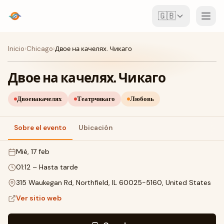
🇬🇧
Eventos
Inicio
›
Chicago
›
Двое на качелях. Чикаго
Mapa
Двое на качелях. Чикаго
Lugares
Двоенакачелях
Театрчикаго
Любовь
Para organizadores
Sobre el evento
Ubicación
mié, 17 feb
Crear evento
Descargar la app
01:12
–
Hasta tarde
315 Waukegan Rd, Northfield, IL 60025-5160, United States
Ver sitio web