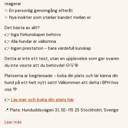
reagerar
✨ En personlig genomgång efteråt
✨ Nya insikter som stärker bandet mellan er
Det bästa av allt?
👉 Inga förkunskaper behövs
👉 Alla hundar är välkomna
👉 Ingen prestation - bara värdefull kunskap
Detta är inte ett test, utan en upplevelse som ger svaren
du inte visste att du behövde! 🐶💡🎯
Platserna är begränsade - boka din plats och lär känna din
hund på ett helt nytt sätt! Välkommen att delta i BPH hos
oss 💚
👉
Läs mer och boka din plats här
📍 Plats: Hunduddsvägen 31, SE-115 25 Stockholm, Sverige
Leer más