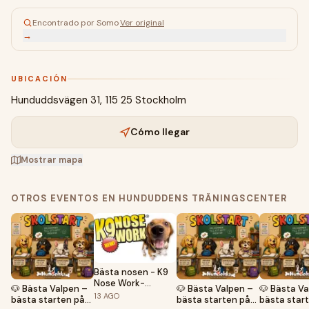
Encontrado por Somo
·
Ver original
→
UBICACIÓN
Hunduddsvägen 31, 115 25 Stockholm
Cómo llegar
Mostrar mapa
OTROS EVENTOS EN HUNDUDDENS TRÄNINGSCENTER
Bästa nosen - K9
Nose Work-
🐶 Bästa Valpen –
🐶 Bästa Valpen –
🐶 Bästa Va
grundkurs
13
AGO
bästa starten på
bästa starten på
bästa star