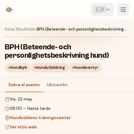
🇬🇧
Eventos
Inicio
›
Stockholm
›
BPH (Beteende- och personlighetsbeskrivning hund)
Mapa
BPH (Beteende- och
personlighetsbeskrivning hund)
Lugares
Hundbph
Hundutbildning
Hundäventyr
Para organizadores
Sobre el evento
Ubicación
Crear evento
Descargar la app
vie, 22 may
08:00
–
Hasta tarde
Hunduddens träningscenter
Ver sitio web