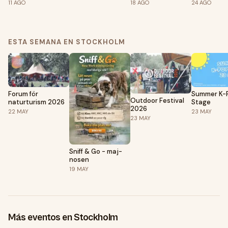
ert liv tillsammans!
ert liv tillsammans!
ert liv till
11
AGO
18
AGO
24
AGO
ESTA SEMANA EN STOCKHOLM
Forum för
Summer K-
Outdoor Festival
naturturism 2026
Stage
2026
22
MAY
23
MAY
23
MAY
Sniff & Go - maj-
nosen
19
MAY
Más eventos en Stockholm