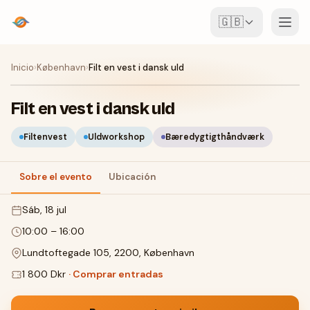
🇬🇧
Eventos
Inicio
›
København
›
Filt en vest i dansk uld
Mapa
Filt en vest i dansk uld
Lugares
Filtenvest
Uldworkshop
Bæredygtigthåndværk
Para organizadores
Sobre el evento
Ubicación
sáb, 18 jul
Crear evento
Descargar la app
10:00
–
16:00
Lundtoftegade 105, 2200, København
1 800 Dkr
·
Comprar entradas