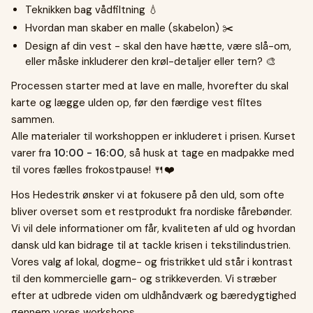
Teknikken bag vådfiltning 💧
Hvordan man skaber en malle (skabelon) ✂️
Design af din vest - skal den have hætte, være slå-om,
eller måske inkluderer den krøl-detaljer eller tern? 🎨
Processen starter med at lave en malle, hvorefter du skal
karte og lægge ulden op, før den færdige vest filtes
sammen.
Alle materialer til workshoppen er inkluderet i prisen. Kurset
varer fra
10:00 - 16:00
, så husk at tage en madpakke med
til vores fælles frokostpause! 🍴❤️
Hos Hedestrik ønsker vi at fokusere på den uld, som ofte
bliver overset som et restprodukt fra nordiske fårebønder.
Vi vil dele informationer om får, kvaliteten af uld og hvordan
dansk uld kan bidrage til at tackle krisen i tekstilindustrien.
Vores valg af lokal, dogme- og fristrikket uld står i kontrast
til den kommercielle garn- og strikkeverden. Vi stræber
efter at udbrede viden om uldhåndværk og bæredygtighed
gennem vores workshops.