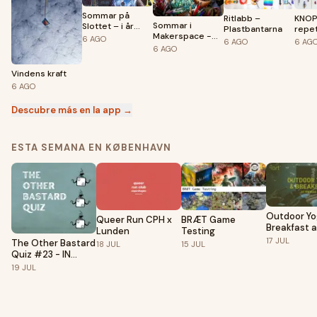
Sommar på
Ritlabb –
KNOP!
Sommar i
Slottet – i år
Plastbantarna
repe
Makerspace -
även på
möjli
6
AGO
6
AGO
6
AG
Vecka 25 till 33
Teknikens och
6
AGO
sjöfartens hus!
Vindens kraft
6
AGO
Descubre más en la app →
ESTA SEMANA EN KØBENHAVN
Outdoor Yo
Queer Run CPH x
BRÆT Game
Breakfast a
Lunden
Testing
Thoras
17
JUL
The Other Bastard
18
JUL
15
JUL
Quiz #23 - IN
NØRREBRO
19
JUL