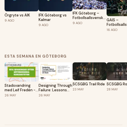
IFK Göteborg –
Örgryte vs AIK
IFK Göteborg vs
Fotbollsallsvenskan
Kalmar
GAIS –
9
AGO
2026
9
AGO
Fotbollsall
9
AGO
2026
16
AGO
ESTA SEMANA EN GÖTEBORG
SCSGBG Trail Ride
SCSGBG Ro
Stadsvandring
Designing Through
23
MAY
28
MAY
med Leif Fredén -
Failure: Lessons
nya spaningar
from Real UX Work
26
MAY
26
MAY
efter göteborgska
kuriositeter