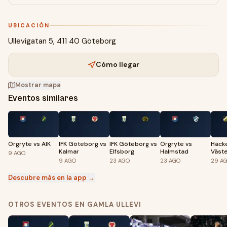
UBICACIÓN
Ullevigatan 5, 411 40 Göteborg
Cómo llegar
Mostrar mapa
Eventos similares
Örgryte vs AIK
IFK Göteborg vs
IFK Göteborg vs
Örgryte vs
Häck
Kalmar
Elfsborg
Halmstad
Väst
9
AGO
9
AGO
23
AGO
23
AGO
29
A
Descubre más en la app →
OTROS EVENTOS EN GAMLA ULLEVI