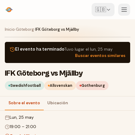
🇬🇧
Eventos
Inicio
›
Göteborg
›
IFK Göteborg vs Mjällby
Mapa
El evento ha terminado
Tuvo lugar el
lun, 25 may
Buscar eventos similares
Lugares
IFK Göteborg vs Mjällby
Para organizadores
Swedishfootball
Allsvenskan
Gothenburg
Crear evento
Descargar la app
Sobre el evento
Ubicación
lun, 25 may
19:00
–
21:00