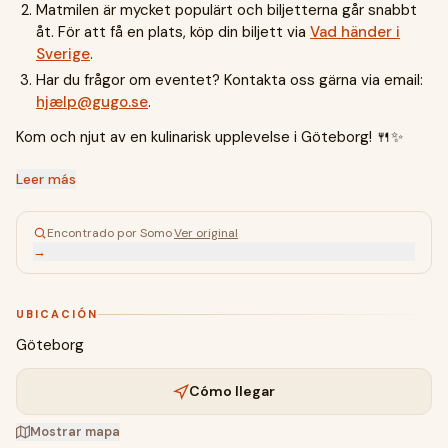
Matmilen är mycket populärt och biljetterna går snabbt
åt. För att få en plats, köp din biljett via
Vad händer i
Sverige
.
Har du frågor om eventet? Kontakta oss gärna via email:
hjæ
lp@gugo.se
.
Kom och njut av en kulinarisk upplevelse i Göteborg! 🍴✨
Leer más
Encontrado por Somo
·
Ver original
→
UBICACIÓN
Göteborg
Cómo llegar
Mostrar mapa