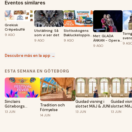
Eventos similares
Grekisk
Crêpebuffé
Utställning: Så
Slottsskogens
Torng
9
AGO
som vi ser det
Bakluckeloppis /
Met: GLADA
sven
Bagageloppis
ÄNKAN - Opera
9
AGO
9
AGO
9
AG
2026
på Bio Roy
9
AGO
Descubre más en la app →
ESTA SEMANA EN GÖTEBORG
Sinclairs
Guidad visning i
Guidad visn
Tradition och
Göteborgs
slottet MAJ & JUNI
slottet MA
Förnyelse
Elevuppvisning
13
JUN
13
JUN
13
JUN
Sommaren 2026
14
JUN