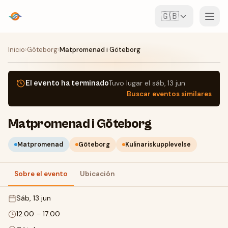
🇬🇧
Eventos
Inicio
›
Göteborg
›
Matpromenad i Göteborg
Mapa
El evento ha terminado
Tuvo lugar el
sáb, 13 jun
Buscar eventos similares
Lugares
Matpromenad i Göteborg
Para organizadores
Matpromenad
Göteborg
Kulinariskupplevelse
Crear evento
Descargar la app
Sobre el evento
Ubicación
sáb, 13 jun
12:00
–
17:00