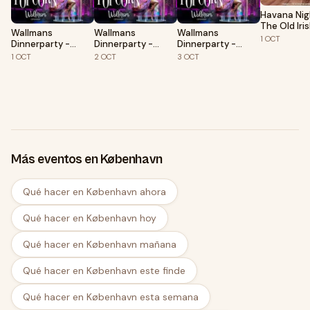
Havana Nig
The Old Iri
Wallmans
Wallmans
Wallmans
Copenhagen
1
OCT
Dinnerparty -
Dinnerparty -
Dinnerparty -
floor)
Popcorn 2026
Popcorn 2026
Popcorn 2026
1
OCT
2
OCT
3
OCT
Más eventos en København
Qué hacer en København ahora
Qué hacer en København hoy
Qué hacer en København mañana
Qué hacer en København este finde
Qué hacer en København esta semana