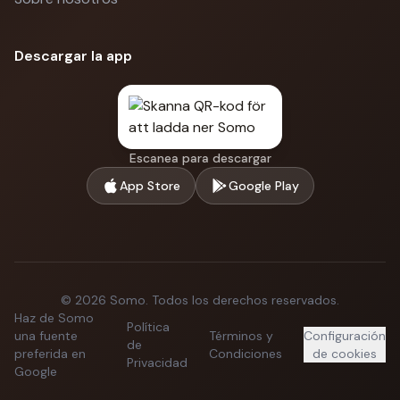
Descargar la app
Escanea para descargar
App Store
Google Play
©
2026
Somo.
Todos los derechos reservados.
Haz de Somo
Política
una fuente
Términos y
Configuración
de
preferida en
Condiciones
de cookies
Privacidad
Google