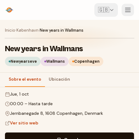
🇬🇧
Eventos
Inicio
›
København
›
New years in Wallmans
Mapa
New years in Wallmans
Lugares
Newyearseve
Wallmans
Copenhagen
Para organizadores
Sobre el evento
Ubicación
jue, 1 oct
Crear evento
Descargar la app
00:00
–
Hasta tarde
Jernbanegade 8, 1608 Copenhagen, Denmark
Ver sitio web