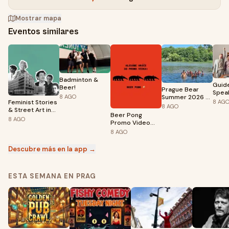
Mostrar mapa
Eventos similares
Badminton &
Guid
Beer!
Prague Bear
Spea
Summer 2026 -
8
AGO
Sess
Feminist Stories
8
AG
Naturistic
8
AGO
& Street Art in
Sunbathing and
Beer Pong
Prague 5 (ENG)
8
AGO
Swimming
Promo Video
Shoot – Klub
8
AGO
FAMU
Descubre más en la app →
ESTA SEMANA EN PRAG