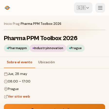
🇬🇧
Eventos
Inicio
›
Prag
›
Pharma PPM Toolbox 2026
Mapa
Pharma PPM Toolbox 2026
Lugares
Pharmappm
Industryinnovation
Prague
Para organizadores
Sobre el evento
Ubicación
jue, 28 may
Crear evento
Descargar la app
08:00
–
17:00
Prague
Ver sitio web