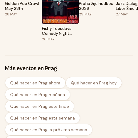
Golden Pub Crawl
Praha žije hudbou
Jazz Dialog
May 28th
2026
Libor Šmol
Nigel Price
28
MAY
29
MAY
27
MAY
Fishy Tuesdays
Comedy Night
(FTCN) - 26.5.26 !!!
26
MAY
Más eventos en Prag
Qué hacer en Prag ahora
Qué hacer en Prag hoy
Qué hacer en Prag mañana
Qué hacer en Prag este finde
Qué hacer en Prag esta semana
Qué hacer en Prag la próxima semana