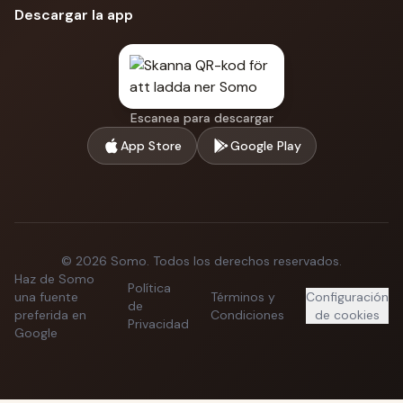
Descargar la app
Escanea para descargar
App Store
Google Play
©
2026
Somo.
Todos los derechos reservados.
Haz de Somo
Política
una fuente
Términos y
Configuración
de
preferida en
Condiciones
de cookies
Privacidad
Google