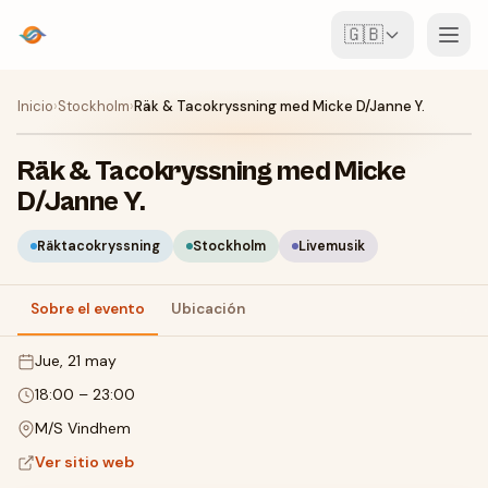
🇬🇧
Eventos
Inicio
›
Stockholm
›
Räk & Tacokryssning med Micke D/Janne Y.
Mapa
Räk & Tacokryssning med Micke
D/Janne Y.
Lugares
Räktacokryssning
Stockholm
Livemusik
Para organizadores
Sobre el evento
Ubicación
Crear evento
Descargar la app
jue, 21 may
18:00
–
23:00
M/S Vindhem
Ver sitio web