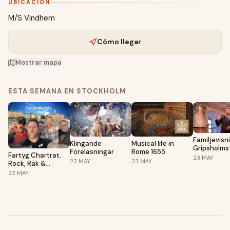
UBICACIÓN
M/S Vindhem
Cómo llegar
Mostrar mapa
ESTA SEMANA EN STOCKHOLM
Familjevisn
Klingande
Musical life in
Gripsholms 
Föreläsningar
Rome 1655
Fartyg Chartrat.
23
MAY
23
MAY
23
MAY
Rock, Räk &
Tacoafton:
22
MAY
Coverakuten