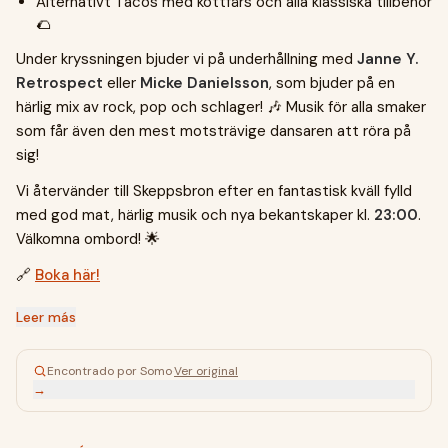
Alternativt Tacos med köttfärs och alla klassiska tillbehör
🌮
Under kryssningen bjuder vi på underhållning med
Janne Y.
Retrospect
eller
Micke Danielsson
, som bjuder på en
härlig mix av rock, pop och schlager! 🎶 Musik för alla smaker
som får även den mest motsträvige dansaren att röra på
sig!
Vi återvänder till Skeppsbron efter en fantastisk kväll fylld
med god mat, härlig musik och nya bekantskaper kl.
23:00
.
Välkomna ombord! 🌟
🔗
Boka här!
Leer más
Encontrado por Somo
·
Ver original
→