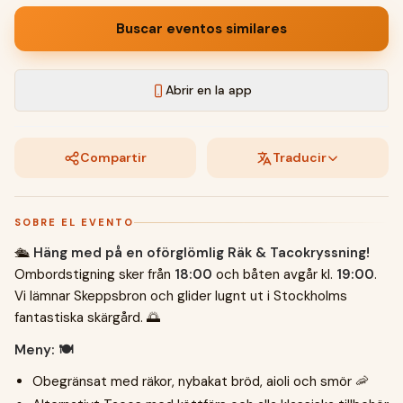
Buscar eventos similares
Abrir en la app
Compartir
Traducir
SOBRE EL EVENTO
🛳️
Häng med på en oförglömlig Räk & Tacokryssning!
Ombordstigning sker från
18:00
och båten avgår kl.
19:00
.
Vi lämnar Skeppsbron och glider lugnt ut i Stockholms
fantastiska skärgård. 🌅
Meny: 🍽️
Obegränsat med räkor, nybakat bröd, aioli och smör 🦐