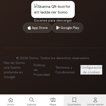
Escanea para descargar
App Store
Google Play
©
2026
Somo.
Todos los derechos reservados.
Haz de Somo
Política
una fuente
Términos y
Configuración
de
preferida en
Condiciones
de cookies
Privacidad
Google
Inicio
Explorar
Mapa
Guardados
Iniciar sesión