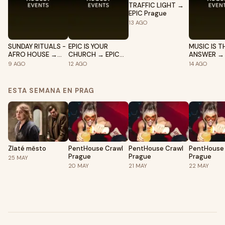
TRAFFIC LIGHT →
EPIC Prague
13
AGO
SUNDAY RITUALS -
EPIC IS YOUR
MUSIC IS T
AFRO HOUSE →
CHURCH → EPIC
ANSWER → 
EPIC Prague
Prague
Prague
9
AGO
12
AGO
14
AGO
ESTA SEMANA EN PRAG
Zlaté město
PentHouse Crawl
PentHouse Crawl
PentHouse
Prague
Prague
Prague
25
MAY
20
MAY
21
MAY
22
MAY