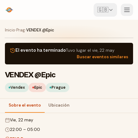
🇬🇧
Eventos
Inicio
›
Prag
›
VENDEX @Epic
Mapa
El evento ha terminado
Tuvo lugar el
vie, 22 may
Buscar eventos similares
Lugares
VENDEX @Epic
Para organizadores
Vendex
Epic
Prague
Crear evento
Descargar la app
Sobre el evento
Ubicación
vie, 22 may
22:00
–
05:00