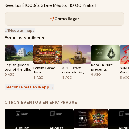
Revoluční 1003/3, Staré Město, 110 00 Praha 1
Cómo llegar
Mostrar mapa
Eventos similares
English guided
Nora En Pure
Family Game
3-2-1 start! –
SUND
tour of the villa
presents
Time
dobrodružný
Room
Winternitz
Purified Prague
9
AGO
9
AGO
animovaný film
Rooft
9
AGO
9
AGO
9
AG
2026
na Štefánikově
9.8.
hvězdárně
Descubre más en la app →
OTROS EVENTOS EN EPIC PRAGUE