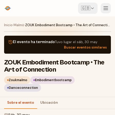
🇬🇧
Eventos
Inicio
›
Malmö
›
ZOUK Embodiment Bootcamp • The Art of Connection
Mapa
El evento ha terminado
Tuvo lugar el
sáb, 30 may
Buscar eventos similares
Lugares
ZOUK Embodiment Bootcamp • The
Para organizadores
Art of Connection
Crear evento
Descargar la app
Zoukmalmo
Embodimentbootcamp
Danceconnection
Sobre el evento
Ubicación
sáb, 30 may