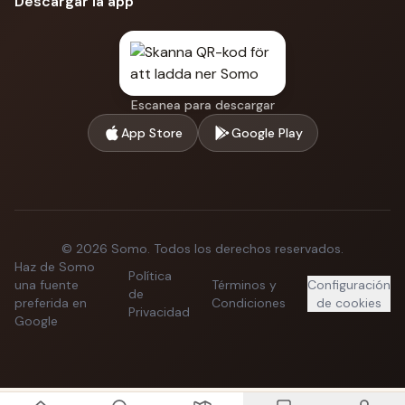
Descargar la app
Escanea para descargar
App Store
Google Play
©
2026
Somo.
Todos los derechos reservados.
Haz de Somo
Política
una fuente
Términos y
Configuración
de
preferida en
Condiciones
de cookies
Privacidad
Google