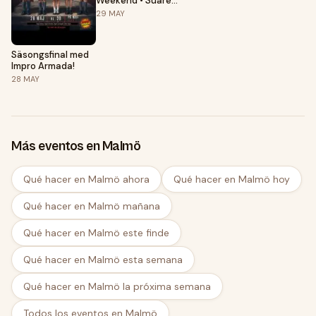
Weekend • Suarez
& Carmen 🇪🇸 •
29
MAY
Fre 29 & Lör 30 maj
• Aldonya Dance
Academy★
Säsongsfinal med
Impro Armada!
28
MAY
Más eventos en Malmö
Qué hacer en Malmö ahora
Qué hacer en Malmö hoy
Qué hacer en Malmö mañana
Qué hacer en Malmö este finde
Qué hacer en Malmö esta semana
Qué hacer en Malmö la próxima semana
Todos los eventos en Malmö