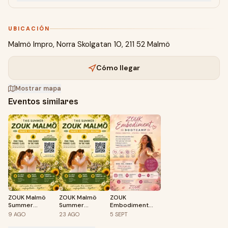
UBICACIÓN
Malmö Impro, Norra Skolgatan 10, 211 52 Malmö
Cómo llegar
Mostrar mapa
Eventos similares
ZOUK Malmö
ZOUK Malmö
ZOUK
Summer
Summer
Embodiment
Community -
Community -
Bootcamp • The
9
AGO
23
AGO
5
SEPT
Gratis dans i
Gratis dans i
Art of