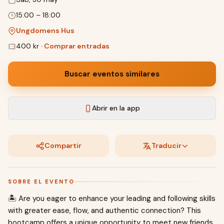
15:00
–
18:00
Ungdomens Hus
400 kr
·
Comprar entradas
Buscar eventos similares
Abrir en la app
Compartir
Traducir
SOBRE EL EVENTO
🏝️ Are you eager to enhance your leading and following skills
with greater ease, flow, and authentic connection? This
bootcamp offers a unique opportunity to meet new friends