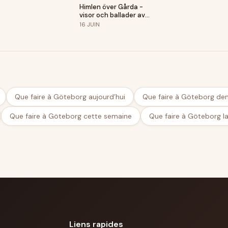
Himlen över Gårda -
visor och ballader av
Kent Andersson
16
JUIN
Que faire à Göteborg aujourd’hui
Que faire à Göteborg de
Que faire à Göteborg cette semaine
Que faire à Göteborg l
Liens rapides