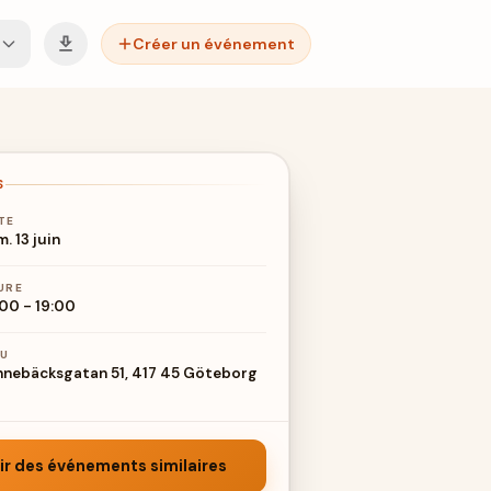
Créer un événement
S
TE
. 13 juin
URE
:00
-
19:00
EU
nnebäcksgatan 51, 417 45 Göteborg
ir des événements similaires