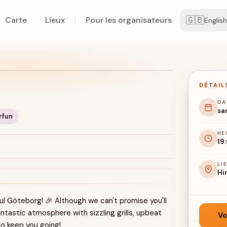
🇬🇧
Carte
Lieux
Pour les organisateurs
English
DÉTAIL
DA
sam
rfun
HE
19
LI
Hi
ul Göteborg! 🎉 Although we can't promise you'll
antastic atmosphere with sizzling grills, upbeat
Vo
o keep you going!