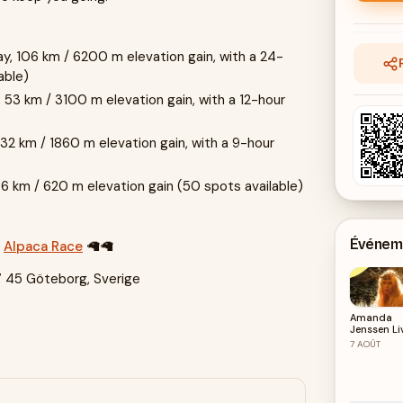
ay, 106 km / 6200 m elevation gain, with a 24-
able)
 53 km / 3100 m elevation gain, with a 12-hour
 32 km / 1860 m elevation gain, with a 9-hour
0.6 km / 620 m elevation gain (50 spots available)
Événeme
:
Alpaca Race
🦙🦙
7 45 Göteborg, Sverige
Amanda
Jenssen Li
på Liseber
7
AOÛT