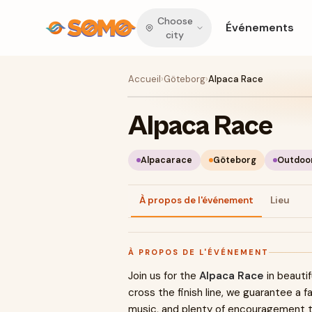
Choose
Événements
city
Accueil
›
Göteborg
›
Alpaca Race
Alpaca Race
Alpacarace
Göteborg
Outdoo
À propos de l'événement
Lieu
À PROPOS DE L'ÉVÉNEMENT
Join us for the
Alpaca Race
in beautif
cross the finish line, we guarantee a f
music, and plenty of encouragement t