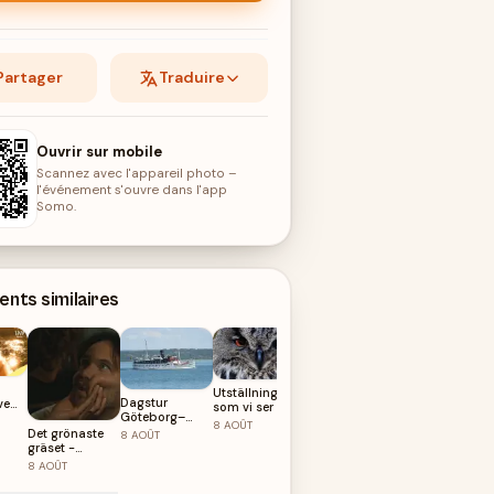
Partager
Traduire
Ouvrir sur mobile
Scannez avec l'appareil photo –
l'événement s'ouvre dans l'app
Somo.
nts similaires
Utställning: Så
Dagstur
ve
som vi ser det
Göteborg–
g
8
AOÛT
Marstrand ToR
Det grönaste
Slottsskogens
8
AOÛT
gräset -
Bakluckeloppis
Premiär
/ Bagageloppis
8
AOÛT
8
AOÛT
2026