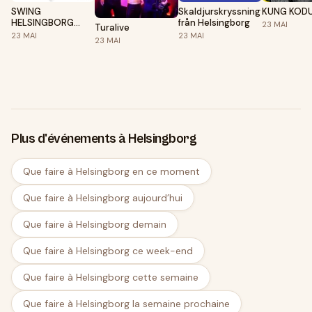
SWING
Skaldjurskryssning
KUNG KOD
HELSINGBORG
från Helsingborg
23
MAI
Turalive
DANCE NIGHT -
23
MAI
23
MAI
23
MAI
NR:13&14
Plus d'événements à Helsingborg
Que faire à Helsingborg en ce moment
Que faire à Helsingborg aujourd’hui
Que faire à Helsingborg demain
Que faire à Helsingborg ce week-end
Que faire à Helsingborg cette semaine
Que faire à Helsingborg la semaine prochaine