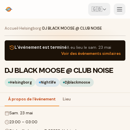
🇬🇧
Événements
Accueil
›
Helsingborg
›
DJ BLACK MOOSE @ CLUB NOISE
Carte
L'événement est terminé
A eu lieu le
sam. 23 mai
Voir des événements similaires
Lieux
DJ BLACK MOOSE @ CLUB NOISE
Pour les organisateurs
Helsingborg
Nightlife
Djblackmoose
Créer un événement
Télécharger l'appli
À propos de l'événement
Lieu
sam. 23 mai
23:00
–
03:00