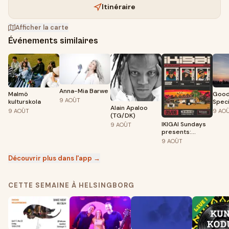
Itinéraire
Afficher la carte
Événements similaires
Anna-Mia Barwe
Malmö
Good
9
AOÛT
kulturskola
Speci
Alain Apaloo
Systr
9
AOÛT
9
AO
(TG/DK)
Solhj
IKIGAI Sundays
9
AOÛT
presents:
Ricardo Roessel
9
AOÛT
+ Téa + NEC (AR)
Découvrir plus dans l'app →
CETTE SEMAINE À HELSINGBORG