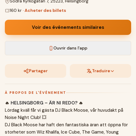
Södra Kyrkogatan 7, 25223, Helsingborg
160 kr
·
Acheter des billets
Voir des événements similaires
Ouvrir dans l'app
Partager
Traduire
À PROPOS DE L'ÉVÉNEMENT
🔥
HELSINGBORG – ÄR NI REDO?
🔥
Lördag kväll får vi gästa DJ Black Moose, vår huvudakt på
Noise Night Club! 💥
DJ Black Moose har haft den fantastiska äran att öppna för
storheter som Wiz Khalifa, Ice Cube, The Game, Young