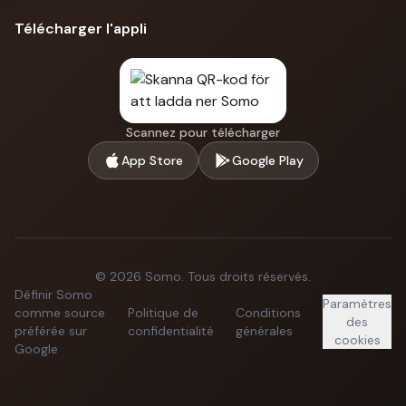
Télécharger l'appli
Scannez pour télécharger
App Store
Google Play
©
2026
Somo.
Tous droits réservés.
Définir Somo
Paramètres
comme source
Politique de
Conditions
des
préférée sur
confidentialité
générales
cookies
Google