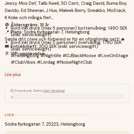
Jeezy, Mos Def, Talib Kweli, 50 Cent, Craig David, Burna Boy,
Davido, Ed Sheeran, J Hus, Maleek Berry, Sneakbo, MoStack,
K Koke och många fler!
🚫
Åldersgräns:
18 år
Bord inkl dryck (max 5 personer) bottenvåning: 1490 SEK
📍
Plats:
Södra Kyrkogatan 7, Helsingborg
(exkl. serviceavgift)
Samla ditt crew och förbered er för en oförglömlig natt! 🔥
Bord inkl dryck (max 5 personer) övervåning: 1790 SEK
🎟️
Entrébiljett:
200 SEK (exkl. serviceavgift)
(exkl. serviceavgift)
🥂
VIP-upplevelse:
#Helsingborg #Nightlife #DJBlackMoose #LiveOnStage
#ClubVibes #Lördag #NoiseNightClub
Lire plus
Trouvé par Somo
·
Voir l'original
→
LIEU
Södra Kyrkogatan 7, 25223, Helsingborg