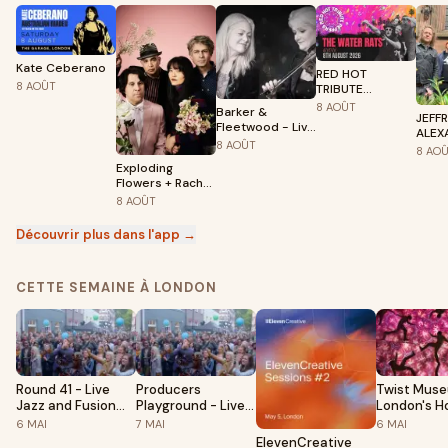
Kate Ceberano
RED HOT
8
AOÛT
TRIBUTE
PEPPERS LIVE AT
8
AOÛT
Barker &
JEFF
THE WATER RATS
Fleetwood - Live
ALEX
at St Paul's,
8
AOÛT
THE 
8
AO
Camden
LIDD
Exploding
CHRI
Flowers + Rachel
CART
Love + Jowe
8
AOÛT
Head's Infernal
Trinity
Découvrir plus dans l'app →
CETTE SEMAINE À LONDON
Round 41 - Live
Producers
Twist Muse
Jazz and Fusion
Playground - Live
London's H
Night
Nu-Soul, Hip Hop &
Illusions
6
MAI
7
MAI
6
MAI
UK beats
STANDARD
ElevenCreative