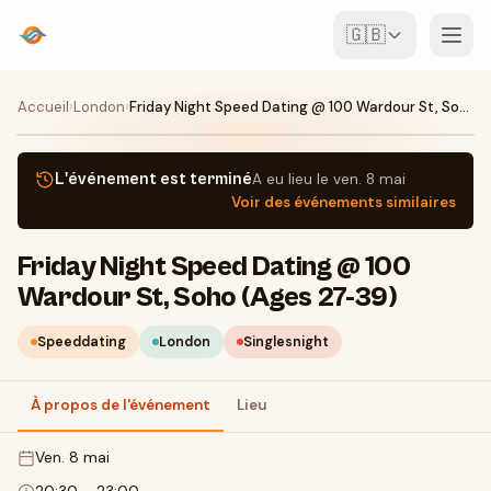
🇬🇧
Événements
Accueil
›
London
›
Friday Night Speed Dating @ 100 Wardour St, Soho (Ages 27-39)
Carte
L'événement est terminé
A eu lieu le
ven. 8 mai
Voir des événements similaires
Lieux
Friday Night Speed Dating @ 100
Pour les organisateurs
Wardour St, Soho (Ages 27-39)
Créer un événement
Télécharger l'appli
Speeddating
London
Singlesnight
À propos de l'événement
Lieu
ven. 8 mai