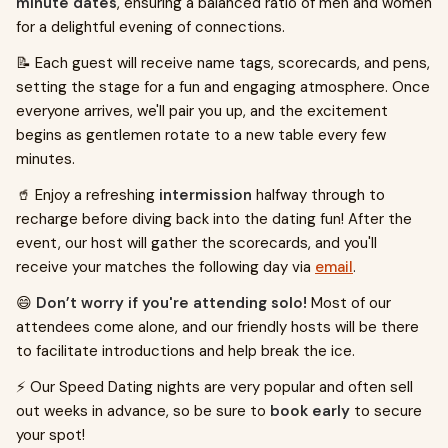
minute dates
, ensuring a balanced ratio of men and women
for a delightful evening of connections.
📝 Each guest will receive name tags, scorecards, and pens,
setting the stage for a fun and engaging atmosphere. Once
everyone arrives, we'll pair you up, and the excitement
begins as gentlemen rotate to a new table every few
minutes.
🥤 Enjoy a refreshing
intermission
halfway through to
recharge before diving back into the dating fun! After the
event, our host will gather the scorecards, and you'll
receive your matches the following day via
email
.
😄
Don’t worry if you're attending solo!
Most of our
attendees come alone, and our friendly hosts will be there
to facilitate introductions and help break the ice.
⚡ Our Speed Dating nights are very popular and often sell
out weeks in advance, so be sure to
book early
to secure
your spot!