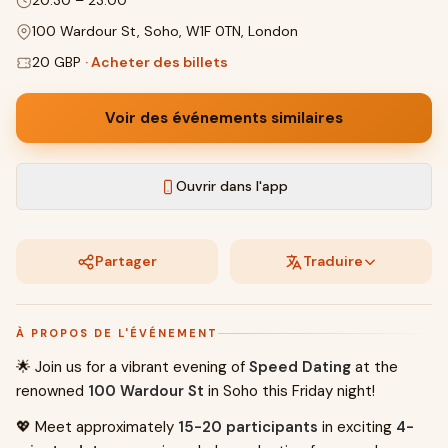
20:30
–
23:00
100 Wardour St, Soho, W1F 0TN, London
20 GBP
·
Acheter des billets
Voir des événements similaires
Ouvrir dans l'app
Partager
Traduire
À PROPOS DE L'ÉVÉNEMENT
🌟 Join us for a vibrant evening of
Speed Dating
at the
renowned
100 Wardour St
in Soho this Friday night!
💖 Meet approximately
15-20 participants
in exciting
4-