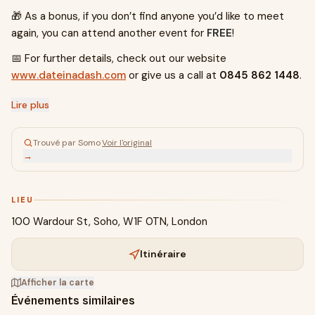
🎁 As a bonus, if you don’t find anyone you’d like to meet
again, you can attend another event for
FREE
!
📅 For further details, check out our website
www.dateinadash.com
or give us a call at
0845 862 1448
.
Lire plus
Trouvé par Somo
·
Voir l'original
→
LIEU
100 Wardour St, Soho, W1F 0TN, London
Itinéraire
Afficher la carte
Événements similaires