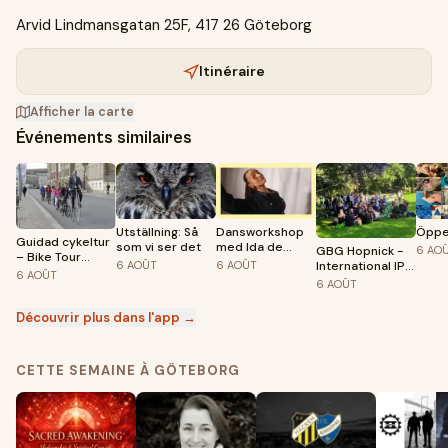
Arvid Lindmansgatan 25F, 417 26 Göteborg
Itinéraire
Afficher la carte
Événements similaires
Utställning: Så
Dansworkshop
Öppe
Guidad cykeltur
som vi ser det
med Ida de
GBG Hopnick -
6
AO
– Bike Tour
Blanche
International IPA
6
AOÛT
6
AOÛT
Göteborg
6
AOÛT
Day 2026
6
AOÛT
Découvrir plus dans l'app →
CETTE SEMAINE À GÖTEBORG