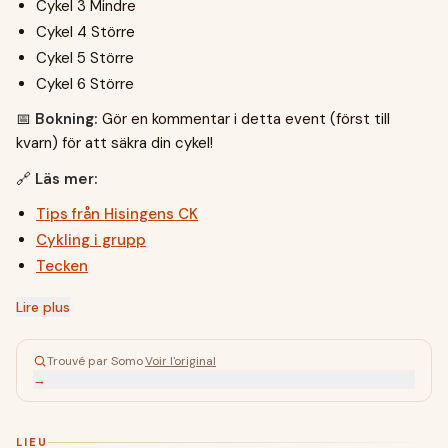
Cykel 3 Mindre
Cykel 4 Större
Cykel 5 Större
Cykel 6 Större
📅
Bokning:
Gör en kommentar i detta event (först till
kvarn) för att säkra din cykel!
🔗
Läs mer:
Tips från Hisingens CK
Cykling i grupp
Tecken
Lire plus
Trouvé par Somo
·
Voir l'original
→
LIEU