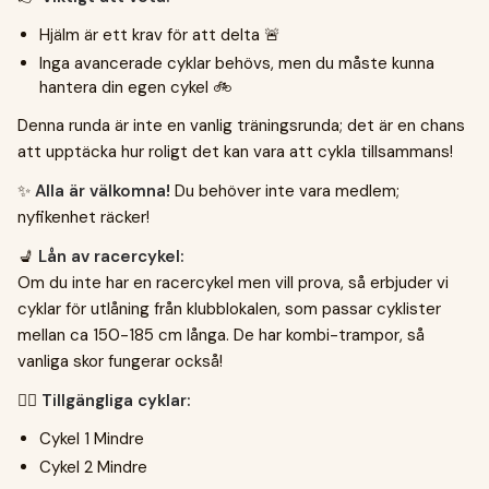
Hjälm är ett krav för att delta 🚨
Inga avancerade cyklar behövs, men du måste kunna
hantera din egen cykel 🚲
Denna runda är inte en vanlig träningsrunda; det är en chans
att upptäcka hur roligt det kan vara att cykla tillsammans!
✨
Alla är välkomna!
Du behöver inte vara medlem;
nyfikenhet räcker!
💺
Lån av racercykel:
Om du inte har en racercykel men vill prova, så erbjuder vi
cyklar för utlåning från klubblokalen, som passar cyklister
mellan ca 150-185 cm långa. De har kombi-trampor, så
vanliga skor fungerar också!
🚴‍♀️
Tillgängliga cyklar:
Cykel 1 Mindre
Cykel 2 Mindre