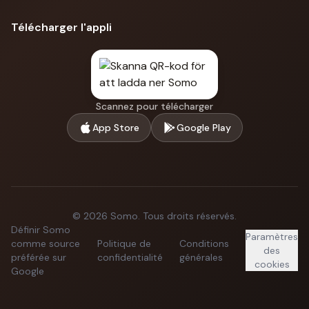
Télécharger l'appli
Scannez pour télécharger
App Store
Google Play
©
2026
Somo.
Tous droits réservés.
Définir Somo
Paramètres
comme source
Politique de
Conditions
des
préférée sur
confidentialité
générales
cookies
Google