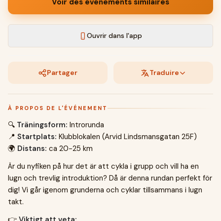
Voir des événements similaires
Ouvrir dans l'app
Partager
Traduire
À PROPOS DE L'ÉVÉNEMENT
🔍
Träningsform:
Introrunda
📍
Startplats:
Klubblokalen (Arvid Lindsmansgatan 25F)
🌍
Distans:
ca 20-25 km
Är du nyfiken på hur det är att cykla i grupp och vill ha en
lugn och trevlig introduktion? Då är denna rundan perfekt för
dig! Vi går igenom grunderna och cyklar tillsammans i lugn
takt.
👉
Viktigt att veta: