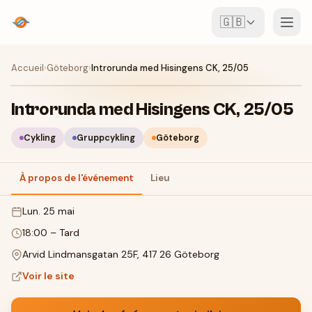
🇬🇧
Événements
Accueil
›
Göteborg
›
Introrunda med Hisingens CK, 25/05
Carte
Introrunda med Hisingens CK, 25/05
Lieux
Cykling
Gruppcykling
Göteborg
Pour les organisateurs
À propos de l'événement
Lieu
lun. 25 mai
Créer un événement
Télécharger l'appli
18:00
–
Tard
Arvid Lindmansgatan 25F, 417 26 Göteborg
Voir le site