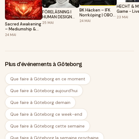
HECHT & My 
BK Häcken – IFK
Game - Liv
FÖRELÄSNING I
Norrköping | OBOS
Sad Robot
HUMAN DESIGN
23
MAI
Damallsvenskan
24
MAI
MED NINA
25
MAI
Sacred Awakening
VINGSAND
– Mediumship &
Spiritual Growth -
24
MAI
Workshop
Plus d'événements à Göteborg
Que faire à Göteborg en ce moment
Que faire à Göteborg aujourd’hui
Que faire à Göteborg demain
Que faire à Göteborg ce week-end
Que faire à Göteborg cette semaine
Que faire à Göteborg la semaine prochaine