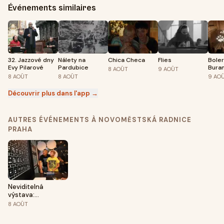
Événements similaires
32. Jazzové dny
Nálety na
Chica Checa
Flies
Boler
Evy Pilarové
Pardubice
Bura
8
AOÛT
9
AOÛT
8
AOÛT
8
AOÛT
9
AO
Découvrir plus dans l'app →
AUTRES ÉVÉNEMENTS À NOVOMĚSTSKÁ RADNICE
PRAHA
Neviditelná
výstava:
Pohádková
8
AOÛT
prohlídka