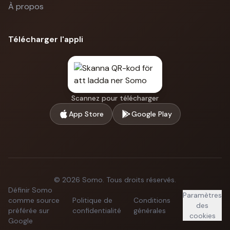
À propos
Télécharger l'appli
Scannez pour télécharger
App Store
Google Play
©
2026
Somo.
Tous droits réservés.
Définir Somo
Paramètres
comme source
Politique de
Conditions
des
préférée sur
confidentialité
générales
cookies
Google