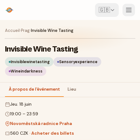
🇬🇧
Événements
Accueil
›
Prag
›
Invisible Wine Tasting
Carte
Invisible Wine Tasting
Lieux
Invisiblewinetasting
Sensoryexperience
Wineindarkness
Pour les organisateurs
À propos de l'événement
Lieu
Créer un événement
Télécharger l'appli
jeu. 18 juin
19:00
–
23:59
Novoměstská radnice Praha
560 CZK
·
Acheter des billets