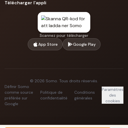
Télécharger l'appli
Scannez pour télécharger
App Store
Google Play
©
2026
Somo.
Tous droits réservés.
Définir Somo
Paramètres
comme source
Politique de
Conditions
des
préférée sur
confidentialité
générales
cookies
Google