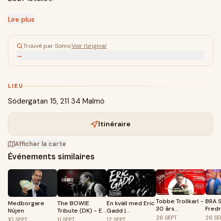
Lire plus
Trouvé par Somo
·
Voir l'original
→
LIEU
Södergatan 15, 211 34 Malmö
Itinéraire
Afficher la carte
Événements similaires
Tobbe Trollkarl -
BRA 
Medborgare
The BOWIE
En kväll med Eric
30 års
Fredr
Nûjen
Tribute (DK) - En
Gadd |
jubileumsshow!
& Vic
kärleksförklaring
Palladium,
26
SEPT
26
SE
10
SEPT
11
SEPT
12
SEPT