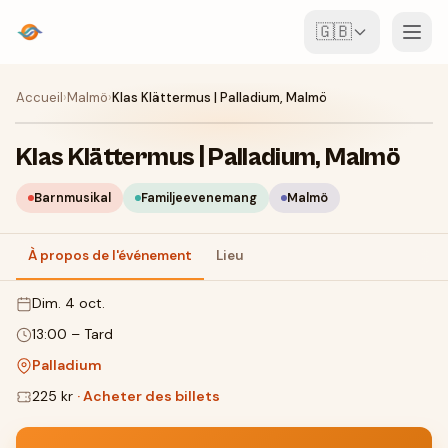
🇬🇧
Événements
Accueil
›
Malmö
›
Klas Klättermus | Palladium, Malmö
Carte
Klas Klättermus | Palladium, Malmö
Lieux
Barnmusikal
Familjeevenemang
Malmö
Pour les organisateurs
À propos de l'événement
Lieu
dim. 4 oct.
Créer un événement
Télécharger l'appli
13:00
–
Tard
Palladium
225 kr
·
Acheter des billets