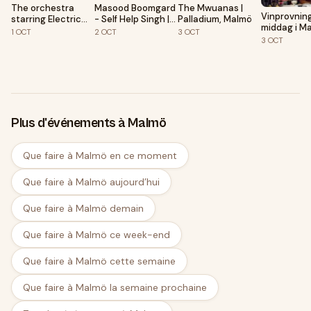
The orchestra
Masood Boomgard
The Mwuanas |
Vinprovnin
starring Electric
- Self Help Singh |
Palladium, Malmö
middag i M
Light Orchestra &
Palladium, Malmö
1
OCT
2
OCT
3
OCT
Hotel MJ's
ELO Part "former
3
OCT
members" blue
skies forever tour
Plus d'événements à Malmö
Que faire à Malmö en ce moment
Que faire à Malmö aujourd’hui
Que faire à Malmö demain
Que faire à Malmö ce week-end
Que faire à Malmö cette semaine
Que faire à Malmö la semaine prochaine