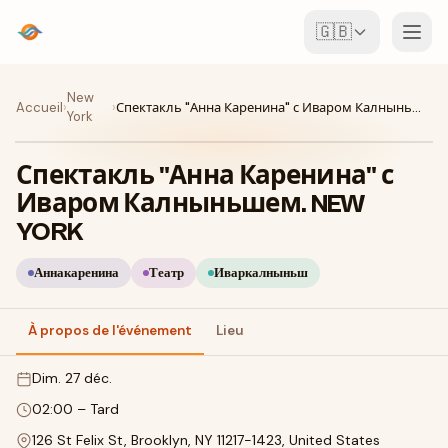
🇬🇧
Événements
New
Accueil
›
›
Спектакль "Анна Каренина" с Иваром Калныньшем. NEW YORK
York
Carte
Спектакль "Анна Каренина" с
Lieux
Иваром Калныньшем. NEW
YORK
Pour les organisateurs
Аннакаренина
Театр
Иваркалныньш
Créer un événement
Télécharger l'appli
À propos de l'événement
Lieu
dim. 27 déc.
02:00
–
Tard
126 St Felix St, Brooklyn, NY 11217-1423, United States