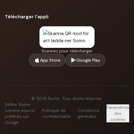
Télécharger l'appli
Scannez pour télécharger
App Store
Google Play
©
2026
Somo.
Tous droits réservés.
Définir Somo
Paramètres
comme source
Politique de
Conditions
des
préférée sur
confidentialité
générales
cookies
Google