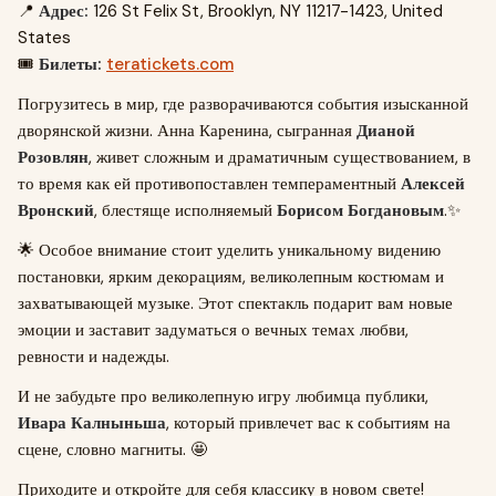
📍
Адрес:
126 St Felix St, Brooklyn, NY 11217-1423, United
States
🎟️
Билеты:
teratickets.com
Погрузитесь в мир, где разворачиваются события изысканной
дворянской жизни. Анна Каренина, сыгранная
Дианой
Розовлян
, живет сложным и драматичным существованием, в
то время как ей противопоставлен темпераментный
Алексей
Вронский
, блестяще исполняемый
Борисом Богдановым
.✨
🌟 Особое внимание стоит уделить уникальному видению
постановки, ярким декорациям, великолепным костюмам и
захватывающей музыке. Этот спектакль подарит вам новые
эмоции и заставит задуматься о вечных темах любви,
ревности и надежды.
И не забудьте про великолепную игру любимца публики,
Ивара Калныньша
, который привлечет вас к событиям на
сцене, словно магниты. 🤩
Приходите и откройте для себя классику в новом свете!