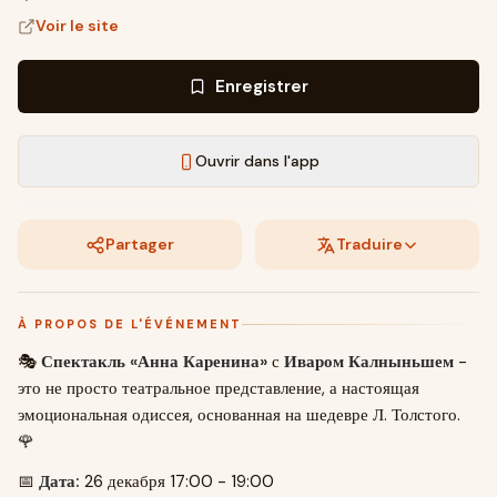
Voir le site
Enregistrer
Ouvrir dans l'app
Partager
Traduire
À PROPOS DE L'ÉVÉNEMENT
🎭
Спектакль «Анна Каренина»
с
Иваром Калныньшем
-
это не просто театральное представление, а настоящая
эмоциональная одиссея, основанная на шедевре Л. Толстого.
🌹
📅
Дата:
26 декабря 17:00 - 19:00