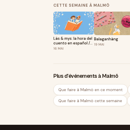
YOU WANT TO HELP?We are a friendly 
CETTE SEMAINE À MALMÖ
waste, who like to fix things and help 
each other and we are hoping for more
Technical skills are great, but we als
social media and developing our commu
skills or ideas!Read more and stay up 
Läs & mys: la hora del
Balaganhäng
cuento en español /
19
MAI
Läs & mys: sagostund
16
MAI
på spanska
Plus d'événements à Malmö
Que faire à Malmö en ce moment
Que faire à Malmö cette semaine