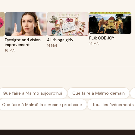
group of people who want to help reduce
others to do so. There is a lot we can learn from
 helping hands, no matter what skills you have.
o need help with reporting repair data, managing
nity - so please consider joining us with any
to date:
www.repaircafe.nuinfo@repaircafe.nu
PLX: ODE JOY
Eyesight and vision
All things girly
15
MAI
improvement
14
MAI
16
MAI
Que faire à Malmö aujourd’hui
Que faire à Malmö demain
Que faire à Malmö la semaine prochaine
Tous les événements