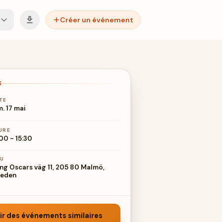
Créer un événement
S
TE
m. 17 mai
URE
:00
-
15:30
EU
ng Oscars väg 11, 205 80 Malmö,
eden
ir des événements similaires