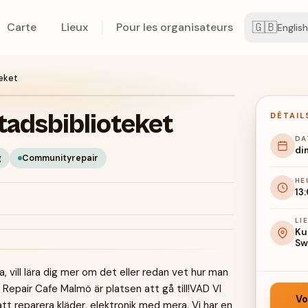
🇬🇧
Carte
Lieux
Pour les organisateurs
English
eket
tadsbiblioteket
DÉTAIL
DA
di
g
Communityrepair
HE
13
LI
Ku
Sw
, vill lära dig mer om det eller redan vet hur man
 Repair Cafe Malmö är platsen att gå till!VAD VI
Vo
tt reparera kläder, elektronik med mera. Vi har en