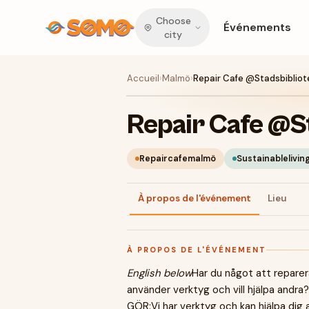
Choose
Événements
city
Accueil
›
Malmö
›
Repair Cafe @Stadsbibliot
Repair Cafe @S
Repaircafemalmö
Sustainablelivin
À propos de l'événement
Lieu
À PROPOS DE L'ÉVÉNEMENT
English below
Har du något att reparera
använder verktyg och vill hjälpa andra?
GÖR:Vi har verktyg och kan hjälpa dig a