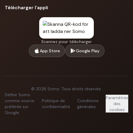
Télécharger l'appli
Scannez pour télécharger
App Store
Google Play
©
2026
Somo.
Tous droits réservés.
Définir Somo
Paramètres
comme source
Politique de
Conditions
des
préférée sur
confidentialité
générales
cookies
Google