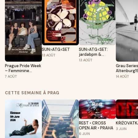
SUN>ATG<SET
SUN>ATG<SET:
jardabpm &
13
AOÛT
ninaola
13
AOÛT
Prague Pride Week
Grau Series
– Femminine
Altenburg1
Energy at
7
AOÛT
14
AOÛT
Altenburg
CETTE SEMAINE À PRAG
REST • CROSS
KŘIŽOVATKA
OPEN AIR • PRAHA
3
JUIN
6
JUIN