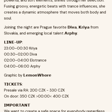
powerful, and soft elements, shines through her selection.
Fusing groovy, energetic beats with trance influences, she
creates a dynamic atmosphere that moves both body and
soul.
Joining the night are Prague favorite 𝗗𝗶𝘃𝗮, 𝗞𝗿𝗶𝘆𝗮 from
Slovakia, and emerging local talent 𝗔𝗿𝗽𝗵𝘆.
𝗟𝗜𝗡𝗘-𝗨𝗣:
23:00–00:30 Kriya
00:30–02:00 Diva
02:00–04:00 Elotrance
04:00–06:00 Arphy
Graphic by 𝗟𝗲𝗺𝗼𝗻𝗪𝗵𝗼𝗿𝗲
𝗧𝗜𝗖𝗞𝗘𝗧𝗦:
Presale via RA: 200 CZK - 330 CZK
On door: 350 CZK >00:00< 400 CZK
𝗜𝗠𝗣𝗢𝗥𝗧𝗔𝗡𝗧
We want to create a safe space for everybody regardless