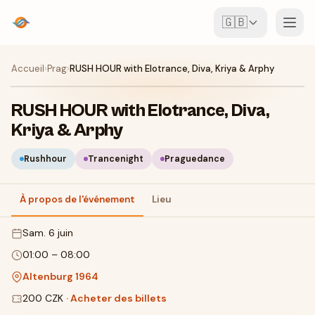
🇬🇧
Événements
Accueil
›
Prag
›
RUSH HOUR with Elotrance, Diva, Kriya & Arphy
Carte
RUSH HOUR with Elotrance, Diva,
Kriya & Arphy
Lieux
Rushhour
Trancenight
Praguedance
Pour les organisateurs
À propos de l'événement
Lieu
Créer un événement
Télécharger l'appli
sam. 6 juin
01:00
–
08:00
Altenburg 1964
200 CZK
·
Acheter des billets