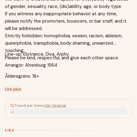
of gender, sexuality, race, (dis)ability, age, or body type.
If you witness any inappropriate behavior at any time,
please notify the promoters, bouncers, or bar staff, and it
will be addressed.
Strictly forbidden: homophobia, sexism, racism, ableism,
queerphobia, transphobia, body shaming, unwanted
touching.
Line-up: Elotrance, Diva, Arphy
Please be kind, respectful, and give each other space.
Arrangör: Altenburg 1964
Åldersgräns: 18+
Lire plus
Trouvé par Somo
·
Voir l'original
→
LIEU