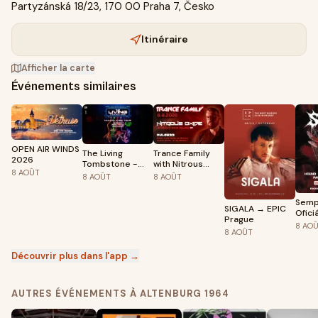
Partyzánská 18/23, 170 00 Praha 7, Česko
Itinéraire
Afficher la carte
Événements similaires
OPEN AIR WINDS
The Living
Trance Family
2026
Tombstone -
with Nitrous
8
AOÛT
PRAGUE - 50 %
Oxide
8
AOÛT
8
AOÛT
SOLD
Semp
SIGALA → EPIC
Oficiá
Prague
After
8
AO
8
AOÛT
Rave
Découvrir plus dans l'app →
AUTRES ÉVÉNEMENTS À ALTENBURG 1964