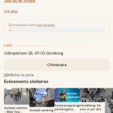
Join us on Strava
Lire plus
Trouvé par Somo
·
Voir l'original
→
LIEU
Odinsplatsen 2B, 411 02 Göteborg
Itinéraire
Afficher la carte
Événements similaires
Sommaruppdraget
Utställning: Så
Guidad cykeltur
på Hisingens
som vi ser det
Guidad vandring
– Bike Tour