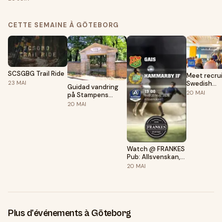
CETTE SEMAINE À GÖTEBORG
SCSGBG Trail Ride
Meet recrui
23
MAI
Swedish
Guidad vandring
companies 
20
MAI
på Stampens
internation
kyrkogård
20
MAI
professiona
Watch @ FRANKES
Pub: Allsvenskan,
GAIS vs Hammarby
20
MAI
Plus d'événements à Göteborg