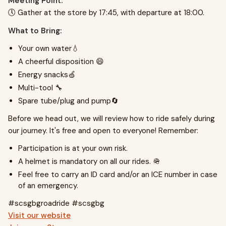
Meeting Point:
🕔 Gather at the store by 17:45, with departure at 18:00.
What to Bring:
Your own water💧
A cheerful disposition 😄
Energy snacks🍏
Multi-tool 🔧
Spare tube/plug and pump🔄
Before we head out, we will review how to ride safely during
our journey. It's free and open to everyone! Remember:
Participation is at your own risk.
A helmet is mandatory on all our rides. 🪖
Feel free to carry an ID card and/or an ICE number in case
of an emergency.
#scsgbgroadride #scsgbg
Visit our website