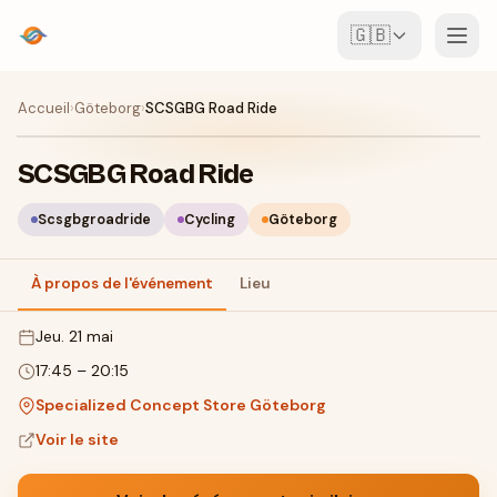
🇬🇧
Événements
Accueil
›
Göteborg
›
SCSGBG Road Ride
Carte
SCSGBG Road Ride
Lieux
Scsgbgroadride
Cycling
Göteborg
Pour les organisateurs
À propos de l'événement
Lieu
jeu. 21 mai
Créer un événement
Télécharger l'appli
17:45
–
20:15
Specialized Concept Store Göteborg
Voir le site