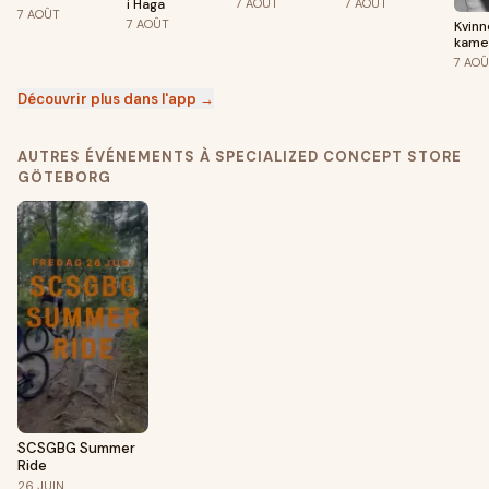
bibliotek
i Haga
7
AOÛT
7
AOÛT
Göteborg
7
AOÛT
7
AOÛT
Kvin
kame
1968
7
AOÛ
Découvrir plus dans l'app →
AUTRES ÉVÉNEMENTS À SPECIALIZED CONCEPT STORE
GÖTEBORG
SCSGBG Summer
Ride
26
JUIN