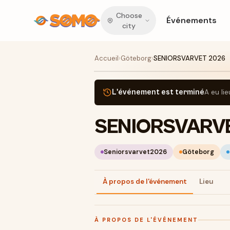
Choose
Événements
city
Accueil
›
Göteborg
›
SENIORSVARVET 2026
L'événement est terminé
A eu lie
SENIORSVARV
Seniorsvarvet2026
Göteborg
À propos de l'événement
Lieu
À PROPOS DE L'ÉVÉNEMENT