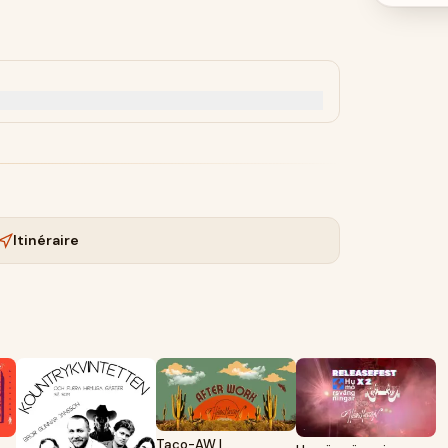
Itinéraire
Taco-AW |