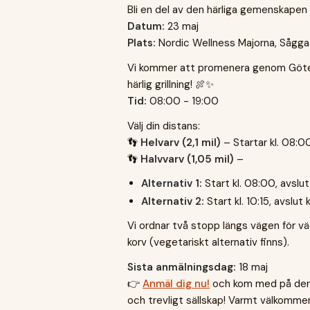
Bli en del av den härliga gemenskape
Datum:
23 maj
Plats:
Nordic Wellness Majorna, Sågga
Vi kommer att promenera genom Göte
härlig grillning! 🍖✨
Tid:
08:00 - 19:00
Välj din distans:
👣
Helvarv (2,1 mil)
– Startar kl. 08:00
👣
Halvvarv (1,05 mil)
–
Alternativ 1:
Start kl. 08:00, avslut
Alternativ 2:
Start kl. 10:15, avslut k
Vi ordnar två stopp längs vägen för vä
korv (vegetariskt alternativ finns).
Sista anmälningsdag:
18 maj
👉
Anmäl dig nu!
och kom med på denna
och trevligt sällskap! Varmt välkomme