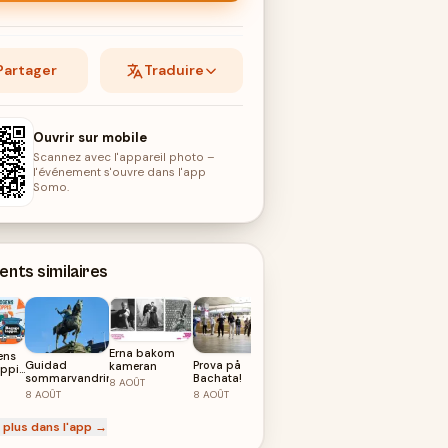
Partager
Traduire
Ouvrir sur mobile
Scannez avec l'appareil photo –
l'événement s'ouvre dans l'app
Somo.
nts similaires
Erna bakom
ens
Guidad
Prova på
Bachata - Kom
kameran
oppis
sommarvandring
Bachata!
och dansa!
oppis
8
AOÛT
8
AOÛT
8
AOÛT
8
AOÛT
 plus dans l'app →