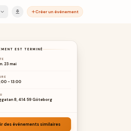
Créer un événement
EMENT EST TERMINÉ
TE
m. 23 mai
URE
:00
-
13:00
EU
ggatan 8, 414 59 Göteborg
ir des événements similaires