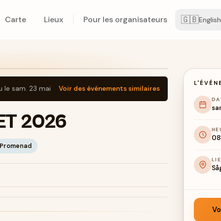
🇬🇧
Carte
Lieux
Pour les organisateurs
English
L'ÉVÉN
u le
sam. 23 mai
Voir des événements similaires
DA
sa
ET 2026
HE
08
Promenad
LI
Så
Vo