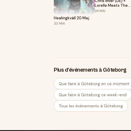
Chris Imler (DE) +
Lorelle Meets The
Obsolete (Mex) +
24
MAI
Ullén de Heney duo.
Healingkväll 20 Maj
DJ Mariam Wallenti
20
MAI
Plus d'événements à Göteborg
Que faire à Göteborg en ce moment
Que faire à Göteborg ce week-end
Tous les événements à Göteborg