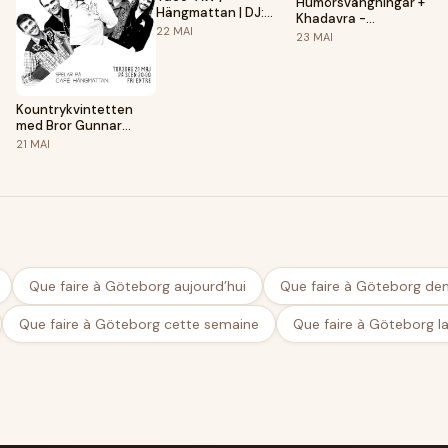
Humörsvängningar +
Hängmattan | DJ:
Khadavra -
Manne Olander!
22
MAI
[RELEASEFEST] |
23
MAI
Hängmattan
n
Kountrykvintetten
med Bror Gunnar
Jansson |
21
MAI
Hängmattan
Que faire à Göteborg aujourd’hui
Que faire à Göteborg de
Que faire à Göteborg cette semaine
Que faire à Göteborg l