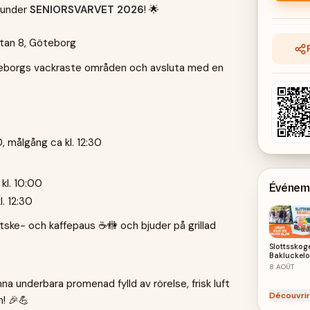
n under
SENIORSVARVET 2026
! 🌟
tan 8, Göteborg
borgs vackraste områden och avsluta med en
, målgång ca kl. 12:30
 kl. 10:00
Événeme
l. 12:30
tske- och kaffepaus ☕🚻 och bjuder på grillad
Slottsskog
Bakluckel
/ Bagagel
8
AOÛT
2026
 underbara promenad fylld av rörelse, frisk luft
Découvrir
n! 🎉💪