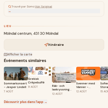
Trouvé par Somo
·
Voir l'original
→
LIEU
Mölndal centrum, 431 30 Mölndal
Itinéraire
Afficher la carte
Événements similaires
Grekisk
Crêpebuffé
Sommarkonsert
Svenner med
Sofie
Räk- och
9
AOÛT
- Jesper Lindell
Vänner -
Stora
laxkryssning
Standup i
7
AOÛT
12
AOÛT
15
AO
med trubadur
12
AOÛT
Åbybergsparken
Découvrir plus dans l'app →