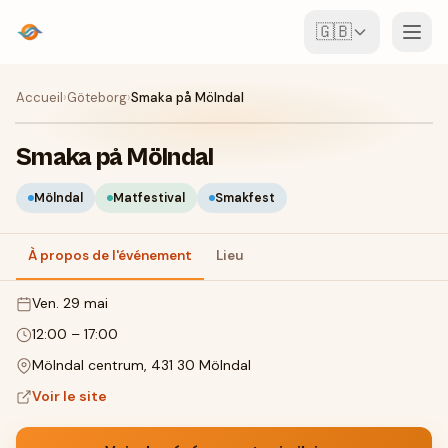
🇬🇧
Événements
Accueil
›
Göteborg
›
Smaka på Mölndal
Carte
Smaka på Mölndal
Lieux
Mölndal
Matfestival
Smakfest
Pour les organisateurs
À propos de l'événement
Lieu
ven. 29 mai
Créer un événement
Télécharger l'appli
12:00
–
17:00
Mölndal centrum, 431 30 Mölndal
Voir le site