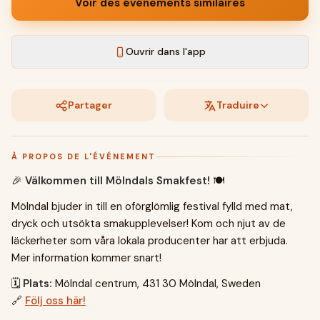
Voir des événements similaires
Ouvrir dans l'app
Partager
Traduire
À PROPOS DE L'ÉVÉNEMENT
🎉
Välkommen till Mölndals Smakfest!
🍽️
Mölndal bjuder in till en oförglömlig festival fylld med mat,
dryck och utsökta smakupplevelser! Kom och njut av de
läckerheter som våra lokala producenter har att erbjuda.
Mer information kommer snart!
🗓️
Plats:
Mölndal centrum, 431 30 Mölndal, Sweden
🔗
Följ oss här!