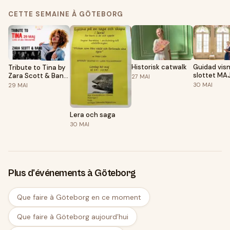
CETTE SEMAINE À GÖTEBORG
Historisk catwalk
Guidad visn
Tribute to Tina by
slottet MA
Zara Scott & Band
27
MAI
- Fribiljetter via
30
MAI
29
MAI
billetto
Lera och saga
30
MAI
Plus d'événements à Göteborg
Que faire à Göteborg en ce moment
Que faire à Göteborg aujourd’hui