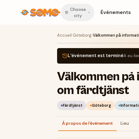
Choose
Événements
city
Accueil
›
Göteborg
›
Välkommen på informati
L'événement est terminé
A eu lie
Välkommen på i
om färdtjänst
Färdtjänst
Göteborg
Informat
À propos de l'événement
Lieu