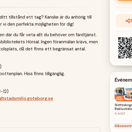
ditt tillstånd ett tag? Kanske är du anhörig till
vi den perfekta möjligheten för dig!
en där du får veta allt du behöver om färdtjänst.
Stadsbibliotekets Hörsal. Ingen föranmälan krävs, men
tolsplats, då det finns ett begränsat antal.
)
ottenplan. Hiss finns tillgänglig.
Événeme
8-12)
r@stadsmiljo.goteborg.se
Slottsskog
Bakluckel
/ Bagagel
8
AOÛT
2026
Découvrir