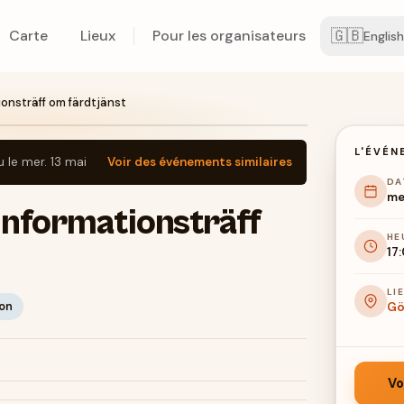
🇬🇧
Carte
Lieux
Pour les organisateurs
English
onsträff om färdtjänst
L'ÉVÉN
u le
mer. 13 mai
Voir des événements similaires
DA
me
nformationsträff
HE
17
LI
ion
Gö
Vo