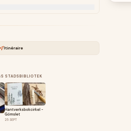
Itinéraire
S STADSBIBLIOTEK
Hantverksbokcirkel -
Gömslet
25
SEPT