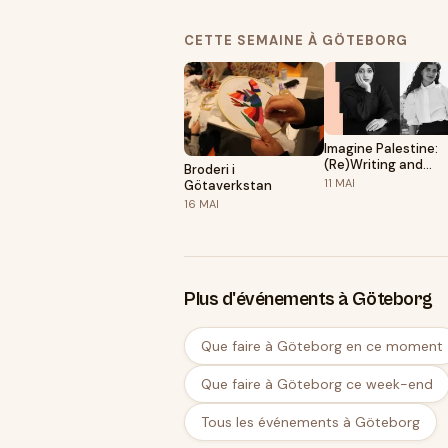
CETTE SEMAINE À GÖTEBORG
Imagine Palestine:
(Re)Writing and
Broderi i
Translating Future
11
MAI
Götaverkstan
Realities
16
MAI
Plus d'événements à Göteborg
Que faire à Göteborg en ce moment
Que faire à Göteborg ce week-end
Tous les événements à Göteborg