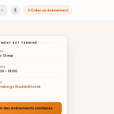
Créer un événement
EMENT EST TERMINÉ
TE
r. 13 mai
URE
:00
-
19:00
EU
teborgs Stadsbibliotek
ir des événements similaires