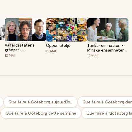
Välfärdsstatens
Öppen ateljé
Tankar om natten -
gränser –
Minska ensamheten
12
MAI
utvisningspolitik,
hos äldre
12
MAI
12
MAI
ghettolagar och
villkorade rättigheter
Que faire à Göteborg aujourd’hui
Que faire à Göteborg de
Que faire à Göteborg cette semaine
Que faire à Göteborg l