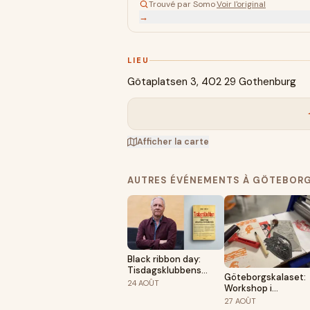
Trouvé par Somo
·
Voir l'original
→
LIEU
Götaplatsen 3, 402 29 Gothenburg
Afficher la carte
AUTRES ÉVÉNEMENTS À GÖTEBORG
Black ribbon day:
Tisdagsklubbens
Göteborgskalaset:
antinazistiska
24
AOÛT
Workshop i
motstånd
linoleumtryck
27
AOÛT