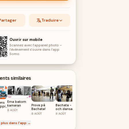
Partager
Traduire
Ouvrir sur mobile
Scannez avec l'appareil photo –
l'événement s'ouvre dans l'app
Somo.
nts similaires
Erna bakom
ens
Prova på
Bachata - Kom
kameran
oppis
Bluesfest
Bachata!
och dansa!
oppis
8
AOÛT
8
AOÛT
8
AOÛT
8
AOÛT
 plus dans l'app →