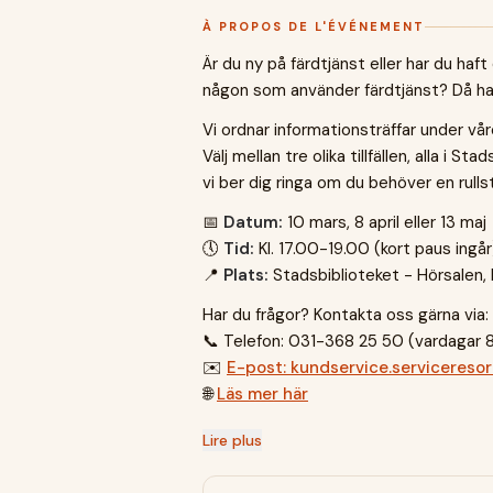
À PROPOS DE L'ÉVÉNEMENT
Är du ny på färdtjänst eller har du haft 
någon som använder färdtjänst? Då har 
Vi ordnar informationsträffar under vår
Välj mellan tre olika tillfällen, alla i 
vi ber dig ringa om du behöver en rulls
📅
Datum:
10 mars, 8 april eller 13 maj
🕔
Tid:
Kl. 17.00-19.00 (kort paus ingår
📍
Plats:
Stadsbiblioteket - Hörsalen, b
Har du frågor? Kontakta oss gärna via:
📞
Telefon: 031-368 25 50 (vardagar 
✉️
E-post:
kundservice.servicereso
🌐
Läs mer här
Lire plus