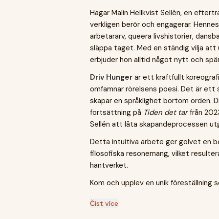
Hagar Malin Hellkvist Sellén, en eftert
verkligen berör och engagerar. Henne
arbetararv, queera livshistorier, dan
släppa taget. Med en ständig vilja att
erbjuder hon alltid något nytt och sp
Driv Hunger
är ett kraftfullt koreogra
omfamnar rörelsens poesi. Det är ett
skapar en språklighet bortom orden. D
fortsättning på
Tiden det tar
från 2023
Sellén att låta skapandeprocessen utgå
Detta intuitiva arbete ger golvet en be
filosofiska resonemang, vilket resulter
hantverket.
Kom och upplev en unik föreställning s
Číst více