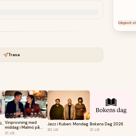
Weekend
Objevit ví
Trasa
Vinprovning med
lla
Jazz i Kuben: Mondag
Bokens Dag 2026
middag i Malmö på
20.
LIS
21.
LIS
Hotel MJ's
21.
LIS