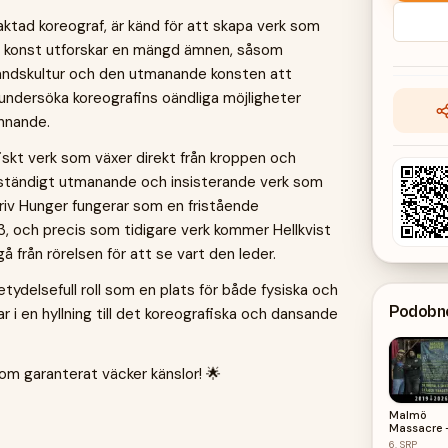
raktad koreograf, är känd för att skapa verk som
s konst utforskar en mängd ämnen, såsom
sbandskultur och den utmanande konsten att
 undersöka koreografins oändliga möjligheter
ännande.
fiskt verk som växer direkt från kroppen och
 ständigt utmanande och insisterande verk som
riv Hunger fungerar som en fristående
, och precis som tidigare verk kommer Hellkvist
 från rörelsen för att se vart den leder.
tydelsefull roll som en plats för både fysiska och
Podobné
ar i en hyllning till det koreografiska och dansande
om garanterat väcker känslor! 🌟
Malmö
Massacre 
Second
6.
SRP