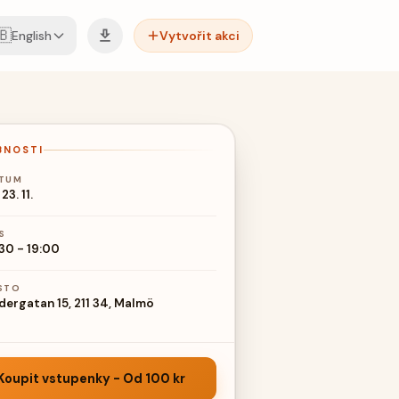
🇧
English
Vytvořit akci
BNOSTI
TUM
23. 11.
S
:30
-
19:00
STO
dergatan 15, 211 34, Malmö
Koupit vstupenky
-
Od
100 kr