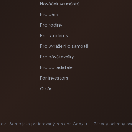
Nováček ve městě
Pro páry
Pro rodiny
Pro studenty
Pro vyrážení o samotě
Pro návštěvníky
Pro pořadatele
For investors
O nás
tavit Somo jako preferovaný zdroj na Googlu
Zásady ochrany os