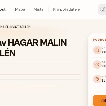
🇬
osti
Mapa
Místa
Pro pořadatele
N HELLKVIST SELLÉN
av HAGAR MALIN
PODRO
DA
LLÉN
po 
ČA
19
MÍ
Sö