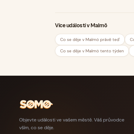
Více událostí v Malmö
Co se děje v Malmö právě teď
C
Co se děje v Malmö tento týden
Objevte události ve vašem městě. Váš průvodce
vším, co se děje.