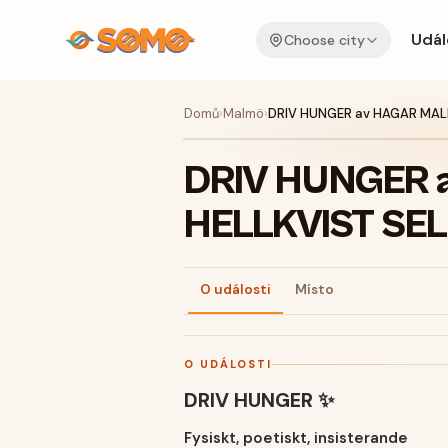
Udál
Choose city
Domů
›
Malmö
›
DRIV HUNGER av HAGAR MALI
DRIV HUNGER 
HELLKVIST SE
O události
Místo
O UDÁLOSTI
DRIV HUNGER ✨
Fysiskt, poetiskt, insisterande