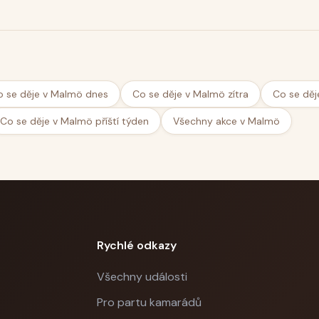
o se děje v Malmö dnes
Co se děje v Malmö zítra
Co se děj
Co se děje v Malmö příští týden
Všechny akce v Malmö
Rychlé odkazy
Všechny události
Pro partu kamarádů