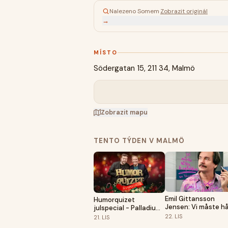
Nalezeno Somem
·
Zobrazit originál
→
MÍSTO
Södergatan 15, 211 34, Malmö
Zobrazit mapu
TENTO TÝDEN V MALMÖ
Emil Gittansson
Humorquizet
Jensen: Vi måste hå
julspecial - Palladium,
kontakten
Malmö
22.
LIS
21.
LIS