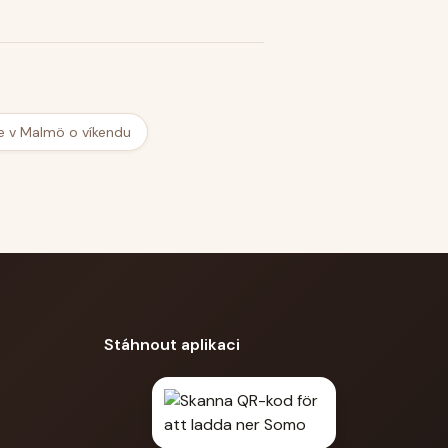
e v Malmö o víkendu
Stáhnout aplikaci