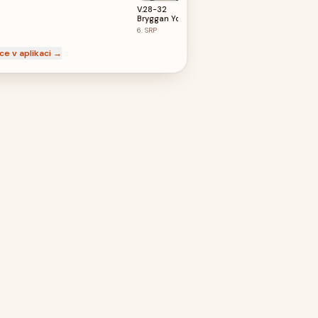
- Camping
V.28-32
Bryggan Yoga
Borstahusen
6.
SRP
ce v aplikaci →