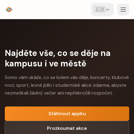
🇬🇧
Události
Mapa
Najděte vše, co se děje na
Místa
kampusu i ve městě
Pro pořadatele
Somo vám ukáže, co se kolem vás děje, koncerty, klubové
noci, sport, levné jídlo i studentské akce zdarma, abyste
Vytvořit akci
Stáhnout aplikaci
nezmeškali žádný večer ani nepřekročili rozpočet.
Stáhnout appku
Prozkoumat akce