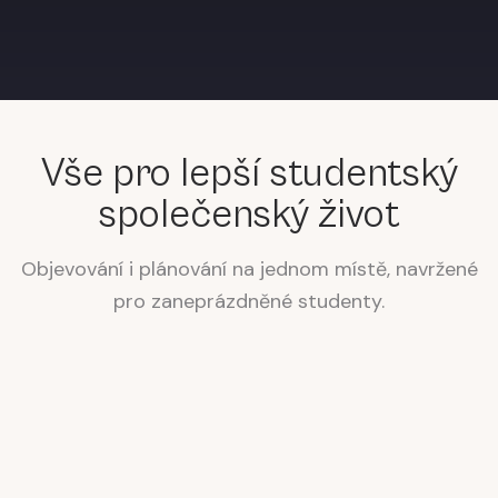
Hudba & koncerty
Noční život & kluby
Jídlo & pití
Sport & fitness
Umění & kultura
Rodina & děti
Vše pro lepší studentský
společenský život
Objevování i plánování na jednom místě, navržené
pro zaneprázdněné studenty.