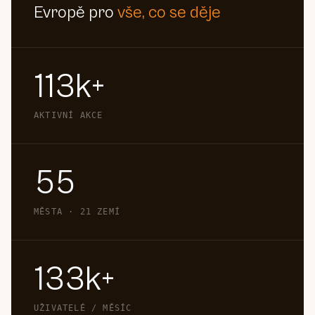
Evropě pro
vše, co se děje
113k+
AKTIVNÍ AKCE
55
MĚSTA · 21 ZEMÍ
133k+
UŽIVATELÉ / MĚSÍC