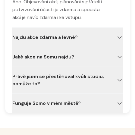
Ano. Objevování akcí, plánování s přáteli i
potvrzování účasti je zdarma a spousta
akcí je navíc zdarma i ke vstupu.
Najdu akce zdarma a levné?
Rozhodně, filtrujte akce zdarma a zaplňte
Jaké akce na Somu najdu?
týden, aniž byste překročili rozpočet.
Všechno, klubové noci, koncerty, sport,
Právě jsem se přestěhoval kvůli studiu,
kvízy, trhy, univerzitní a bezplatné akce
pomůže to?
všech velikostí.
Ano. Somo vyzdvihne vše, co se kolem
Funguje Somo v mém městě?
vašeho nového kampusu děje, abyste
rychle našli svou partu a poznali lidi.
Somo funguje po celém světě, s nejlepším
pokrytím v severských zemích a roste i
všude jinde.