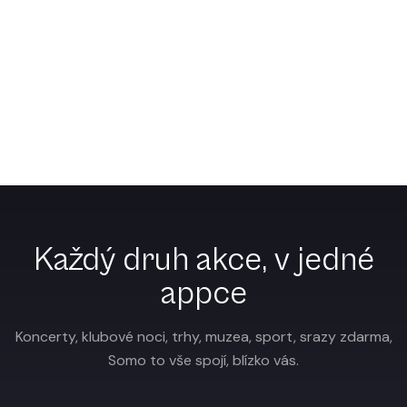
03
Vyrážejte za méně
Filtrujte akce zdarma a levné, dostávejte připomenutí a
dorazte. Bohatý společenský život, který nezničí
studentský rozpočet.
Každý druh akce, v jedné
appce
Koncerty, klubové noci, trhy, muzea, sport, srazy zdarma,
Somo to vše spojí, blízko vás.