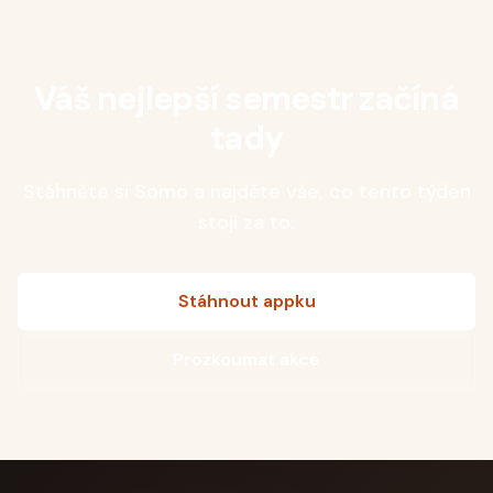
Váš nejlepší semestr začíná
tady
Stáhněte si Somo a najděte vše, co tento týden
stojí za to.
Stáhnout appku
Prozkoumat akce