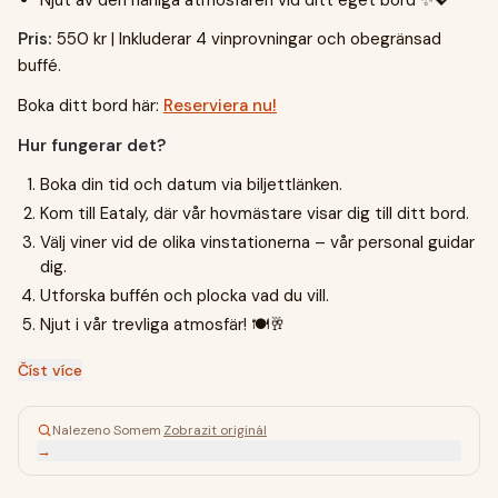
Njut av den härliga atmosfären vid ditt eget bord ✨💖
Pris:
550 kr | Inkluderar 4 vinprovningar och obegränsad
buffé.
Boka ditt bord här:
Reserviera nu!
Hur fungerar det?
Boka din tid och datum via biljettlänken.
Kom till Eataly, där vår hovmästare visar dig till ditt bord.
Välj viner vid de olika vinstationerna – vår personal guidar
dig.
Utforska buffén och plocka vad du vill.
Njut i vår trevliga atmosfär! 🍽️🥂
Číst více
Nalezeno Somem
·
Zobrazit originál
→