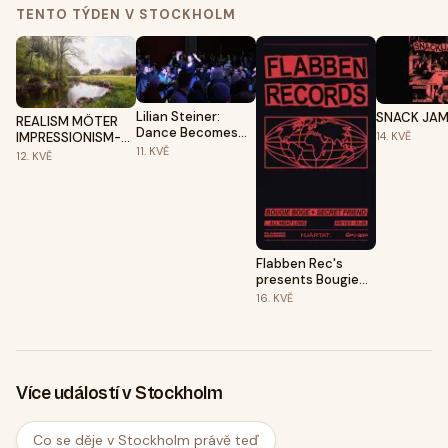
TENTO TÝDEN V STOCKHOLM
Lilian Steiner:
SNACK JA
REALISM MÖTER
Dance Becomes
IMPRESSIONISM-
14.
KVĚ
Her
11.
KVĚ
Peder Mønsted &
12.
KVĚ
Alfred Wahlberg
Flabben Rec's
presents Bougie
Boge at Spy Bar
16.
KVĚ
Hjärtat
Více událostí v Stockholm
Co se děje v Stockholm právě teď