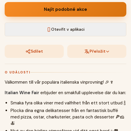
Najít podobné akce
Otevřít v aplikaci
Sdílet
Přeložit
O UDÁLOSTI
Välkommen till vår populära italienska vinprovning! 🎉🍷
Italian Wine Fair
erbjuder en smakfull upplevelse där du kan:
Smaka fyra olika viner med valfrihet från ett stort utbud 🍾
Plocka dina egna delikatesser från en fantastisk buffé
med pizza, ostar, charkuterier, pasta och desserter 🍕🧀
🍝