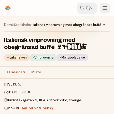
🇬🇧
Události
Domů
›
Stockholm
›
Italiensk vinprovning med obegränsad buffé 🍷✨🇮🇹🍝
Mapa
Italiensk vinprovning med
obegränsad buffé 🍷✨🇮🇹🍝
Místa
Italienskvin
Vinprovning
Matupplevelse
Pro pořadatele
O události
Místo
Vytvořit akci
Stáhnout aplikaci
st 13. 5.
18:00
–
22:00
Biblioteksgatan 5, 111 46 Stockholm, Sverige
550 kr
·
Koupit vstupenky