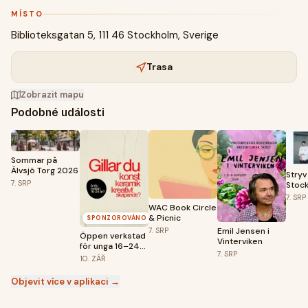
MÍSTO
Biblioteksgatan 5, 111 46 Stockholm, Sverige
Trasa
Zobrazit mapu
Podobné události
Sommar på
Älvsjö Torg 2026
Stryv 
7.
SRP
Stoc
7.
SRP
WAC Book Circle
& Picnic
SPONZOROVÁNO
Emil Jensen i
7.
SRP
Öppen verkstad
Vinterviken
för unga 16–24
7.
SRP
år – premiär 10
10.
ZÁŘ
september!
Objevit více v aplikaci →