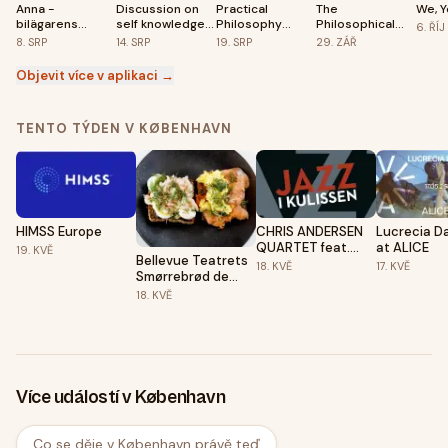
Anna -
Discussion on
Practical
The
We, Y
bilägarens
self knowledge:
Philosophy
Philosophical
6.
ŘÍJ
hustru
Who am I?
Meetup -
Foundations of
8.
SRP
14.
SRP
19.
SRP
29.
ZÁŘ
Copenhagen
Mindfulness
🇩🇰
Objevit více v aplikaci →
TENTO TÝDEN V KØBENHAVN
HIMSS Europe
CHRIS ANDERSEN
Lucrecia Da
QUARTET feat.
at ALICE
19.
KVĚ
Bellevue Teatrets
VANISHA GOULD -
18.
KVĚ
17.
KVĚ
Smørrebrød de
JAZZ I KULISSEN
Luxe før Jazz i
18.
KVĚ
Kulissen
Více událostí v København
Co se děje v København právě teď