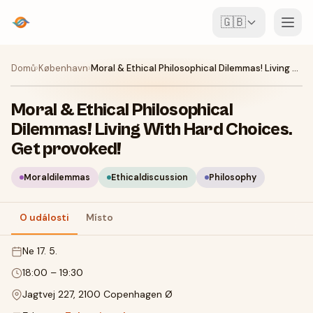
🇬🇧
Události
Domů
›
København
›
Moral & Ethical Philosophical Dilemmas! Living With Hard Choices. Get provoked!
Mapa
Moral & Ethical Philosophical
Dilemmas! Living With Hard Choices.
Místa
Get provoked!
Pro pořadatele
Moraldilemmas
Ethicaldiscussion
Philosophy
Vytvořit akci
Stáhnout aplikaci
O události
Místo
ne 17. 5.
18:00
–
19:30
Jagtvej 227, 2100 Copenhagen Ø