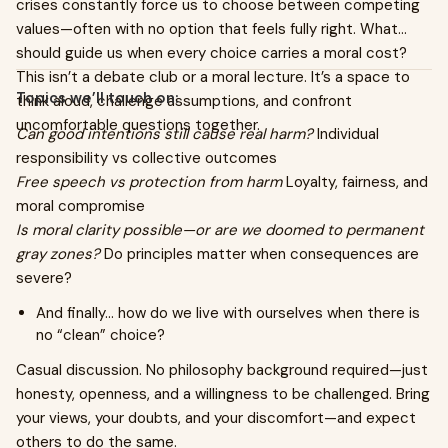
crises constantly force us to choose between competing
values—often with no option that feels fully right. What
should guide us when every choice carries a moral cost?
This isn’t a debate club or a moral lecture. It’s a space to
Topics we’ll touch on:
think aloud, challenge assumptions, and confront
uncomfortable questions together.
Can good intentions still cause real harm?
Individual
responsibility vs collective outcomes
Free speech vs protection from harm
Loyalty, fairness, and
moral compromise
Is moral clarity possible—or are we doomed to permanent
gray zones?
Do principles matter when consequences are
severe?
And finally… how do we live with ourselves when there is
no “clean” choice?
Casual discussion. No philosophy background required—just
honesty, openness, and a willingness to be challenged. Bring
your views, your doubts, and your discomfort—and expect
others to do the same.