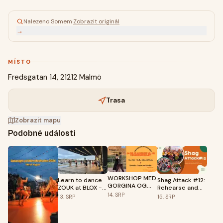
Nalezeno Somem
·
Zobrazit originál
→
MÍSTO
Fredsgatan 14, 21212 Malmö
Trasa
Zobrazit mapu
Podobné události
WORKSHOP MED
Learn to dance
Shag Attack #12:
GORGINA OG
ZOUK at BLOX -
Rehearse and
JULIAN
Free Beginner
film a simple
14.
SRP
13.
SRP
15.
SRP
Intro & Social
shag choreo in 2
hours