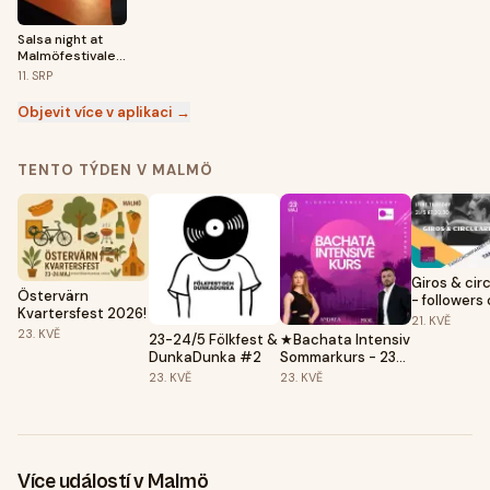
Salsa night at
Malmöfestivalen
2026
11.
SRP
Objevit více v aplikaci →
TENTO TÝDEN V MALMÖ
Giros & circ
Östervärn
- followers
Kvartersfest 2026!
with Anna S
21.
KVĚ
studio & on
23.
KVĚ
23-24/5 Fölkfest &
★Bachata Intensiv
DunkaDunka #2
Sommarkurs - 23
Maj till 21 juni 2026
23.
KVĚ
23.
KVĚ
- 4 veckor -
Aldonya Dance
Academy★
Více událostí v Malmö