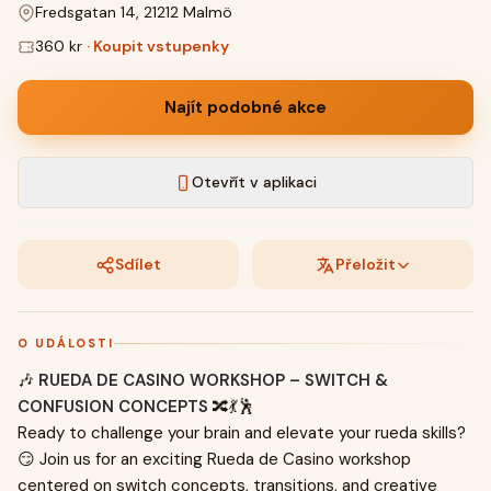
Fredsgatan 14, 21212 Malmö
360 kr
·
Koupit vstupenky
Najít podobné akce
Otevřít v aplikaci
Sdílet
Přeložit
O UDÁLOSTI
🎶
RUEDA DE CASINO WORKSHOP – SWITCH &
CONFUSION CONCEPTS
🔀💃🕺
Ready to challenge your brain and elevate your rueda skills?
😏 Join us for an exciting Rueda de Casino workshop
centered on switch concepts, transitions, and creative