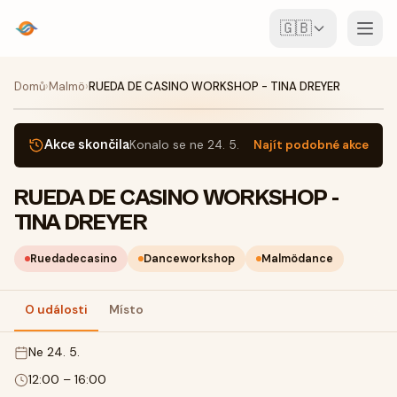
🇬🇧
Události
Domů
›
Malmö
›
RUEDA DE CASINO WORKSHOP - TINA DREYER
Mapa
Akce skončila
Konalo se
ne 24. 5.
Najít podobné akce
Místa
RUEDA DE CASINO WORKSHOP -
TINA DREYER
Pro pořadatele
Ruedadecasino
Danceworkshop
Malmödance
Vytvořit akci
Stáhnout aplikaci
O události
Místo
ne 24. 5.
12:00
–
16:00