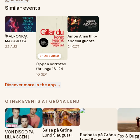
Show map
Similar events
🌟VERONICA
Amon Amarth (+
MAGGIO PÅ
special guests
STADION🌟
Orbit Culture &
22
AUG
24
OCT
Soilwork | Hovet,
Stockholm
SPONSORED
Öppen verkstad
för unga 16–24
år – premiär 10
10
SEP
september!
Discover more in the app →
OTHER EVENTS AT GRÖNA LUND
Salsa på Gröna
VON DISCO PÅ
Bachata på Gröna
Lund 9 augusti!
Fox & Bugg
LILLA SCEN |
Lund 11 augusti!