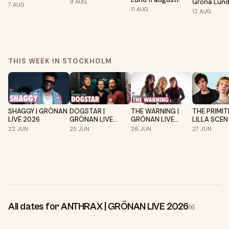
Gröna Lun
9
AUG
GRÖNAN LIVE
7
AUG
sommaren 
11
AUG
2026
12
AUG
THIS WEEK IN STOCKHOLM
SHAGGY | GRÖNAN
DOGSTAR |
THE WARNING |
THE PRIMIT
LIVE 2026
GRÖNAN LIVE
GRÖNAN LIVE
LILLA SCEN 
2026
2026
GRÖNAN LI
22
JUN
25
JUN
26
JUN
27
JUN
2026
All dates for ANTHRAX | GRÖNAN LIVE 2026
16