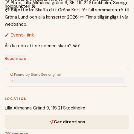
📍
Plats
: Lilla Allmänna gränd 9, SE-115 21 Stockholm, Sverige
höjdpunkter! 🎤
💳
Biljettinfo
: Skaffa ditt Gröna Kort för full sommarentré till
Gröna Lund och alla konserter 2026! 🗝️ Finns tillgängligt i vår
webbshop.
🔗
Event-länk
Är du redo att se scenen skaka? 🫨⚡️
Read more
Found by Somo
·
See original
→
LOCATION
Lilla Allmänna Gränd 9, 115 21 Stockholm
Get directions