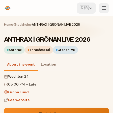
🇬🇧
Events
Home
›
Stockholm
›
ANTHRAX | GRÖNAN LIVE 2026
Map
ANTHRAX | GRÖNAN LIVE 2026
Venues
Anthrax
Thrashmetal
Grönanlive
For Organisers
About the event
Location
Wed, Jun 24
Create event
Download the app
08:00 PM
–
Late
Gröna Lund
See website