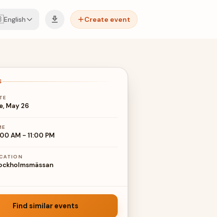

English
Create event
S
TE
e, May 26
ME
:00 AM
-
11:00 PM
CATION
ockholmsmässan
Find similar events