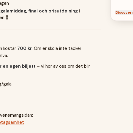
agen
d
galamiddag, final och prisutdelning
i
Discover 
n 🎖️
en kostar
700 kr
. Om er skola inte täcker
lva.
r en egen biljett
– vi hör av oss om det blir
g/gala
 evenemangsidan:
retagsamhet