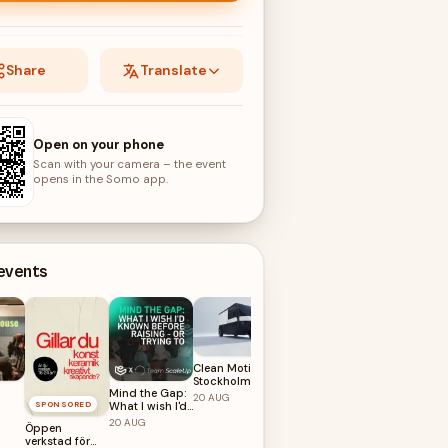
Share
Translate
Open on your phone
Scan with your camera – the event
opens in the Somo app.
 events
Clean Motion
Stockholm
Mind the Gap:
Whose
Launch Event
20
AUG
SPONSORED
What I wish I'd
permission are
@Magasin X
known before
you waiting
20
AUG
20
AUG
Öppen
raising - or
for?
verkstad för
trying to