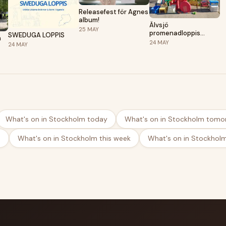
Releasefest för Agnes
album!
Älvsjö
25
MAY
promenadloppis
SWEDUGA LOPPIS
n
24/5-26
24
MAY
24
MAY
What's on in Stockholm today
What's on in Stockholm tomo
d
What's on in Stockholm this week
What's on in Stockhol