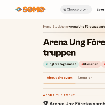
Even
Choose city
Home
›
Stockholm
›
Arena Ung Företagsamh
Arena Ung För
truppen
Ungforetagsamhet
Ufsm2026
About the event
Location
ABOUT THE EVENT
🏆 Arena: Ung Företagsam