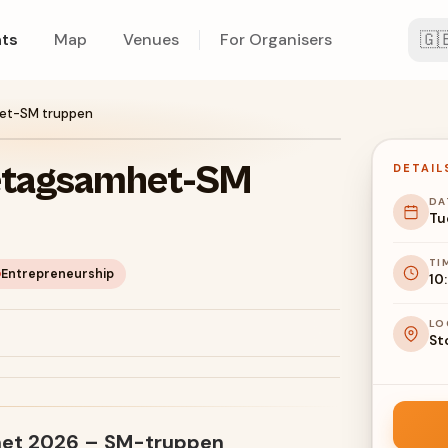
🇬
ts
Map
Venues
For Organisers
et-SM truppen
etagsamhet-SM
DETAIL
DA
Tu
TI
Entrepreneurship
10
LO
St
het 2026 – SM-truppen