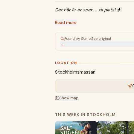
Det här är er scen – ta plats! 🌟
Read more
Found by Somo
·
See original
→
LOCATION
Stockholmsmässan
Show map
THIS WEEK IN STOCKHOLM