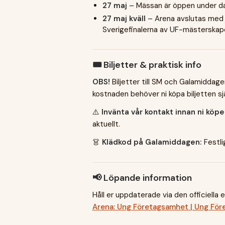
27 maj
– Mässan är öppen under d
27 maj kväll
– Arena avslutas me
Sverigefinalerna av UF-mästerskape
🎟️ Biljetter & praktisk info
OBS!
Biljetter till SM och Galamiddag
kostnaden behöver ni köpa biljetten sjä
⚠️
Invänta vår kontakt innan ni köpe
aktuellt.
👗
Klädkod på Galamiddagen:
Festli
📢 Löpande information
Håll er uppdaterade via den officiella
Arena: Ung Företagsamhet | Ung Fö