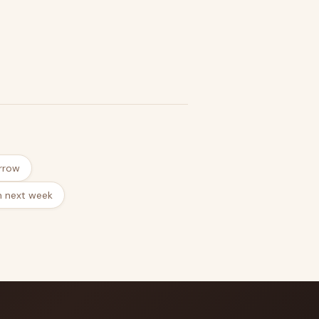
rrow
m next week