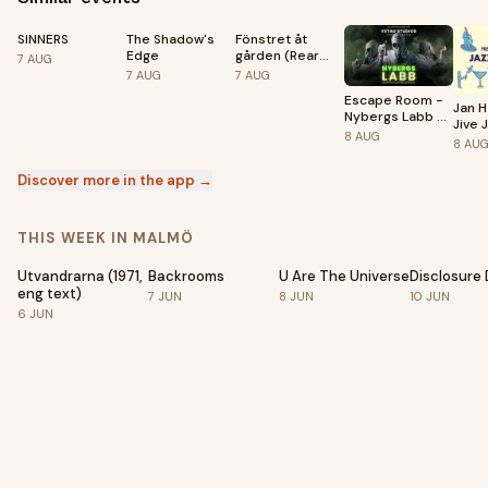
SINNERS
The Shadow's
Fönstret åt
Edge
gården (Rear
7
AUG
Window)
7
AUG
7
AUG
Escape Room -
Jan H
Nybergs Labb -
Jive 
Augusti
8
AUG
Jazzt
8
AU
Mejer
Discover more in the app →
THIS WEEK IN MALMÖ
Utvandrarna (1971,
Backrooms
U Are The Universe
Disclosure
eng text)
7
JUN
8
JUN
10
JUN
6
JUN