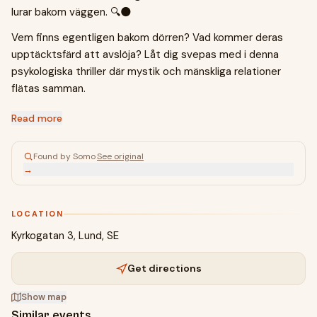
lurar bakom väggen. 🔍🌑
Vem finns egentligen bakom dörren? Vad kommer deras
upptäcktsfärd att avslöja? Låt dig svepas med i denna
psykologiska thriller där mystik och mänskliga relationer
flätas samman.
Read more
Found by Somo
·
See original
→
LOCATION
Kyrkogatan 3, Lund, SE
Get directions
Show map
Similar events