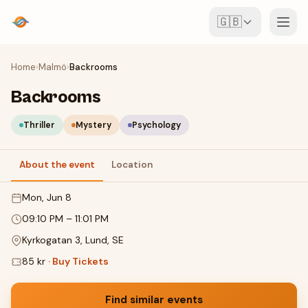
🇬🇧
Events
Home
›
Malmö
›
Backrooms
Backrooms
Map
Thriller
Mystery
Psychology
Venues
About the event
Location
For Organisers
Mon, Jun 8
Create event
Download the app
09:10 PM
–
11:01 PM
Kyrkogatan 3, Lund, SE
85 kr
·
Buy Tickets
Find similar events