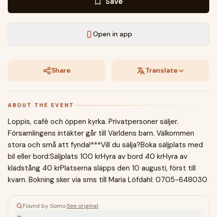
Save
Open in app
Share
Translate
ABOUT THE EVENT
Loppis, café och öppen kyrka. Privatpersoner säljer.
Församlingens intäkter går till Världens barn. Välkommen
stora och små att fynda!***Vill du sälja?Boka säljplats med
bil eller bord:Säljplats 100 krHyra av bord 40 krHyra av
klädstång 40 krPlatserna släpps den 10 augusti, först till
kvarn. Bokning sker via sms till Maria Löfdahl: 0705-648030
Found by Somo
·
See original
→