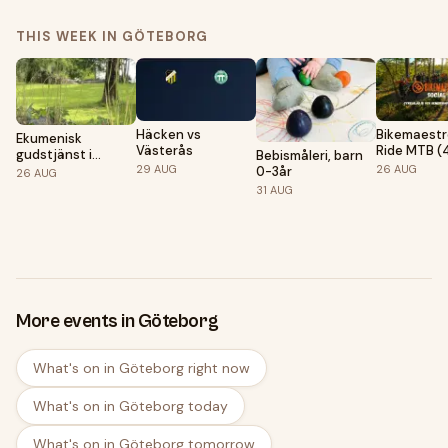
THIS WEEK IN GÖTEBORG
Häcken vs
Bikemaestr
Ekumenisk
Västerås
Ride MTB (
gudstjänst i
Bebismåleri, barn
grupper)
29
AUG
26
AUG
Härlanda kyrkoruin
0-3år
26
AUG
31
AUG
More events in Göteborg
What's on in Göteborg right now
What's on in Göteborg today
What's on in Göteborg tomorrow