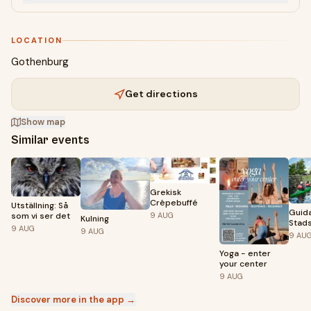
LOCATION
Gothenburg
Get directions
Show map
Similar events
Grekisk
Crêpebuffé
Utställning: Så
Guid
9
AUG
som vi ser det
Kulning
Stad
9
AUG
9
AUG
9
AU
Yoga - enter
your center
9
AUG
Discover more in the app →