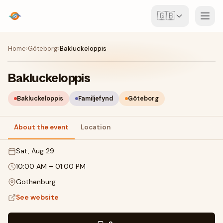
🇬🇧
Events
Home
›
Göteborg
›
Bakluckeloppis
Map
Bakluckeloppis
Venues
Bakluckeloppis
Familjefynd
Göteborg
For Organisers
About the event
Location
Sat, Aug 29
Create event
Download the app
10:00 AM
–
01:00 PM
Gothenburg
See website