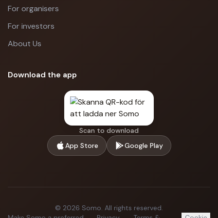
For organisers
For investors
About Us
Download the app
Scan to download
App Store
Google Play
©
2026
Somo.
All rights reserved.
Make Somo a preferred
Privacy
Terms &
Cookie