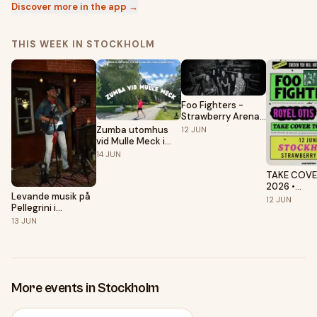
Discover more in the app →
THIS WEEK IN STOCKHOLM
Foo Fighters -
Strawberry Arena,
Stockholm. 12 Jun
Zumba utomhus
12
JUN
2026
vid Mulle Meck i
Järvastaden.
14
JUN
Gratis!
TAKE COVE
2026 •
Levande musik på
STOCKHO
12
JUN
Pellegrini i
SWEDEN
Danderyd
13
JUN
More events in Stockholm