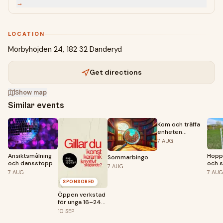
→
LOCATION
Mörbyhöjden 24, 182 32 Danderyd
Get directions
Show map
Similar events
Kom och träffa
enheten
Stadsmiljö och
7
AUG
miljö
Ansiktsmålning
Hopp
Sommarbingo
och dansstopp
och 
7
AUG
meda
7
AUG
7
AUG
SPONSORED
Öppen verkstad
för unga 16–24
år – premiär 10
10
SEP
september!