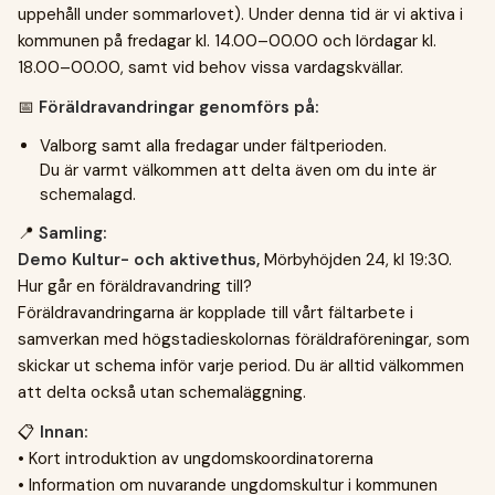
uppehåll under sommarlovet). Under denna tid är vi aktiva i
kommunen på fredagar kl. 14.00–00.00 och lördagar kl.
18.00–00.00, samt vid behov vissa vardagskvällar.
📅
Föräldravandringar genomförs på:
Valborg samt alla fredagar under fältperioden.
Du är varmt välkommen att delta även om du inte är
schemalagd.
📍
Samling:
Demo Kultur- och aktivethus,
Mörbyhöjden 24, kl 19:30.
Hur går en föräldravandring till?
Föräldravandringarna är kopplade till vårt fältarbete i
samverkan med högstadieskolornas föräldraföreningar, som
skickar ut schema inför varje period. Du är alltid välkommen
att delta också utan schemaläggning.
📋
Innan:
• Kort introduktion av ungdomskoordinatorerna
• Information om nuvarande ungdomskultur i kommunen