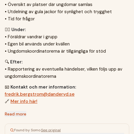
• Översikt av platser där ungdomar samlas
• Utdelning av gula jackor för synlighet och trygghet
• Tid för frågor
🚶‍♀️
Under:
• Föräldrar vandrar i grupp
• Egen bil används under kvällen
• Ungdomskoordinatorerna är tillgängliga för stöd
🔍
Efter:
• Rapportering av eventuella händelser, vilken följs upp av
ungdomskoordinatorerna
📧
Kontakt och mer information:
fredrik.bergstrom@danderyd.se
🔗
Mer info här!
Read more
Found by Somo
·
See original