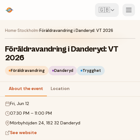
🇬🇧
Events
Home
›
Stockholm
›
Föräldravandring i Danderyd: VT 2026
Map
Föräldravandring i Danderyd: VT
2026
Venues
Föräldravandring
Danderyd
Trygghet
For Organisers
About the event
Location
Create event
Download the app
Fri, Jun 12
07:30 PM
–
11:00 PM
Mörbyhöjden 24, 182 32 Danderyd
See website