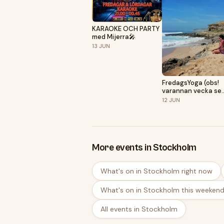
KARAOKE OCH PARTY
med Mijerra🎤
13
JUN
FredagsYoga (obs!
varannan vecka se
datum nedan)
12
JUN
More events in Stockholm
What's on in Stockholm right now
What's on in Stockholm this weeken
All events in Stockholm