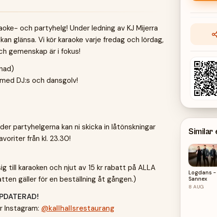
raoke- och partyhelg! Under ledning av KJ Mijerra
 kan glänsa. Vi kör karaoke varje fredag och lördag,
 och gemenskap är i fokus!
ånad)
n med DJ:s och dansgolv!
er partyhelgerna kan ni skicka in låtönskningar
Similar
favoriter från kl. 23.30!
g till karaoken och njut av 15 kr rabatt på ALLA
Logdans -
atten gäller för en beställning åt gången.)
Sannex
8
AUG
PPDATERAD!
år Instagram:
@kallhallsrestaurang