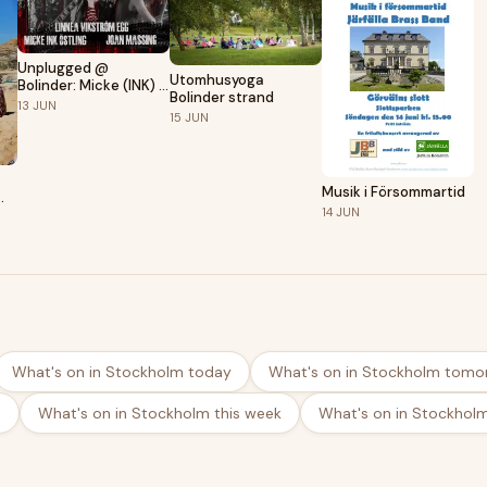
Unplugged @
Utomhusyoga
Bolinder: Micke (INK) +
Bolinder strand
Linnéa & Joan
13
JUN
15
JUN
(Thundermother) 13/6
Musik i Försommartid
14
JUN
What's on in Stockholm today
What's on in Stockholm tomo
d
What's on in Stockholm this week
What's on in Stockhol