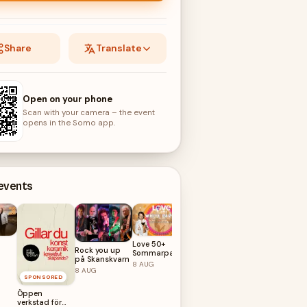
Share
Translate
Open on your phone
Scan with your camera – the event
opens in the Somo app.
 events
Love 50+
Rock you up
Sommarparty
på Skanskvarn
Stockholm
8
AUG
8
AUG
SPONSORED
Reggae på
Rosetta’s
Öppen
8
AUG
verkstad för