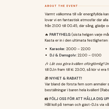
ABOUT THE EVENT
Varmt välkomna till vår energifyllda ka
lovar vi en fantastisk atmosfär där alla
från 21.00 till 00.45, där sång, glädje
🔥
PARTYHELG
(sista helgen varje m
Kasta er in i den ultimata festlighete
Karaoke:
20.00 – 22.00
DJ & Dansgolv:
22.00 – 01.00
🎶
Låt oss göra kvällen oförglömlig!
Und
till DJ:n fram till kl. 23.00, så kör vi era 
🎁
NYHET & RABATT!
Var bland de första fem som anmäler si
beställningar i baren hela kvällen! (Rab
📸
FÖLJ OSS FÖR ATT HÅLLA DIG U
Håll koll på teman och gäst-DJ:s via v