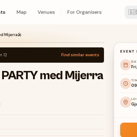
🇬
ts
Map
Venues
For Organisers
 Mijerra🎤
EVENT 
un 12
Find similar events
DA
Fri
PARTY med Mijerra
TI
09
LO
Gju