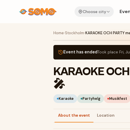
Even
Choose city
Home
›
Stockholm
›
KARAOKE OCH PARTY med
Event has ended
Took place
Fri, J
KARAOKE OCH 
🎤
Karaoke
Partyhelg
Musikfest
About the event
Location