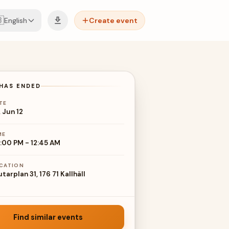

English
Create event
HAS ENDED
TE
, Jun 12
ME
:00 PM
-
12:45 AM
CATION
tarplan 31, 176 71 Kallhäll
Find similar events