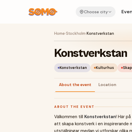
Even
Choose city
Home
›
Stockholm
›
Konstverkstan
Konstverkstan
Konstverkstan
Kulturhus
Ska
About the event
Location
ABOUT THE EVENT
Välkommen till
Konstverkstan
! Här på
att skapa konstverk i en inspirerande 
utställningar medan vi utforskar olika m