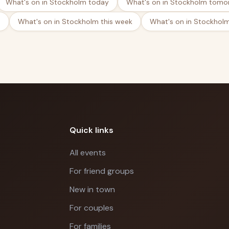
What's on in Stockholm today
What's on in Stockholm tomo
d
What's on in Stockholm this week
What's on in Stockhol
Quick links
All events
For friend groups
New in town
For couples
For families