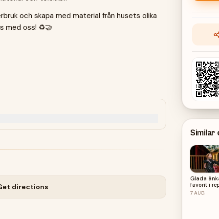
rbruk och skapa med material från husets olika
s med oss! ♻️🤝
Similar
Glada änk
favorit i re
Get directions
från The M
7
AUG