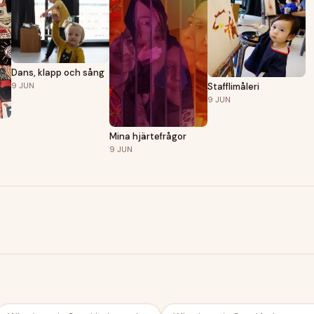
Dans, klapp och sång
9
JUN
Stafflimåleri
9
JUN
Mina hjärtefrågor
9
JUN