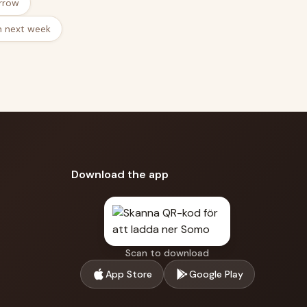
rrow
m next week
Download the app
Scan to download
App Store
Google Play