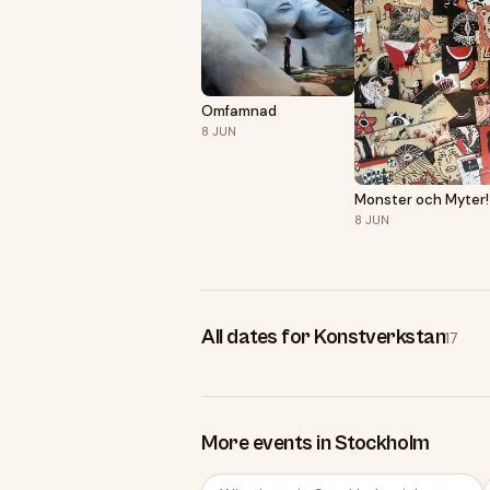
Omfamnad
8
JUN
Monster och Myter!
8
JUN
All dates for Konstverkstan
17
More events in Stockholm