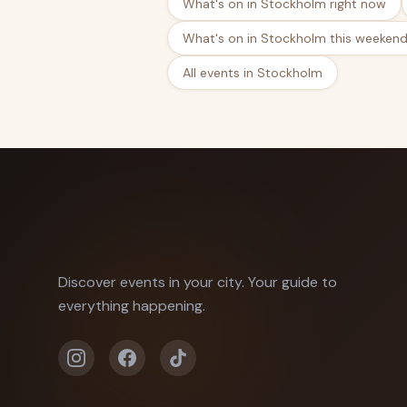
What's on in Stockholm right now
What's on in Stockholm this weeken
All events in Stockholm
Discover events in your city. Your guide to
everything happening.