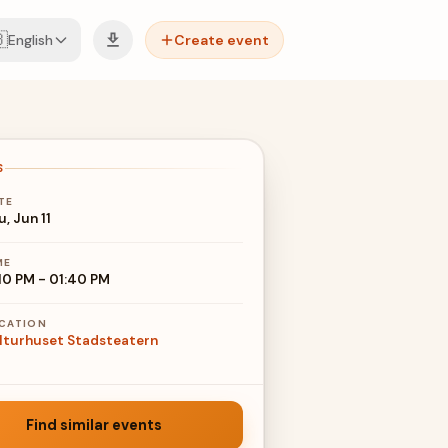

English
Create event
S
TE
u, Jun 11
ME
:10 PM
-
01:40 PM
CATION
lturhuset Stadsteatern
Find similar events