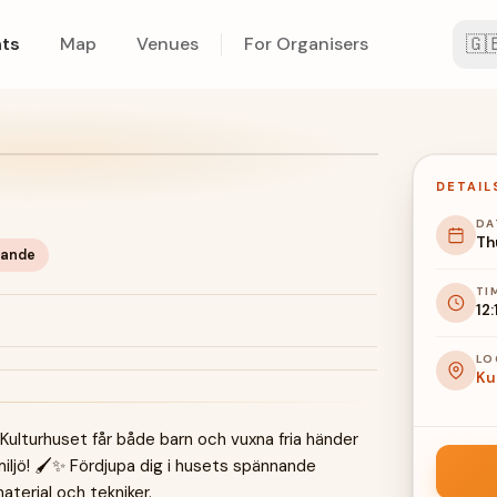
🇬
ts
Map
Venues
For Organisers
DETAIL
DA
Th
pande
TI
12
LO
Ku
 Kulturhuset får både barn och vuxna fria händer
miljö! 🖌️✨ Fördjupa dig i husets spännande
aterial och tekniker.