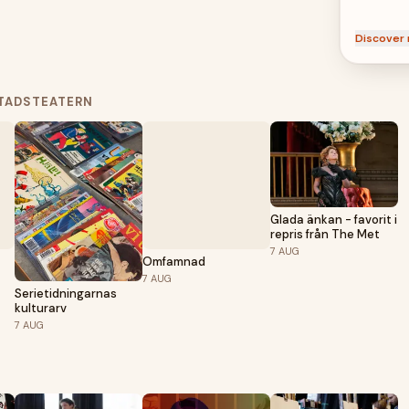
Discover 
STADSTEATERN
Glada änkan - favorit i
repris från The Met
7
AUG
Omfamnad
7
AUG
Serietidningarnas
kulturarv
7
AUG