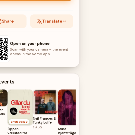
Share
Translate
Open on your phone
Scan with your camera – the event
opens in the Somo app.
 events
an -
pris
et
Neil Frances &
SPONSORED
Funky Loffe
Elisabeth
7
AUG
Öppen
Mina
Ohlson –
verkstad för
hjärtefrågor
Retrospektiv
8
AUG