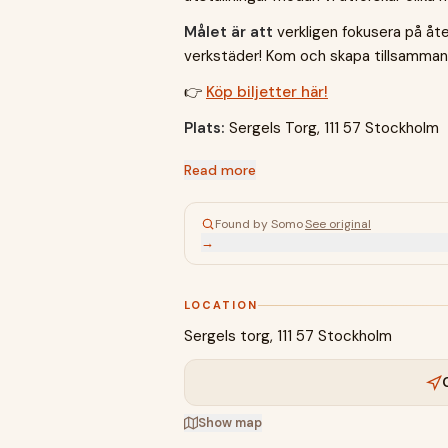
Målet är att
verkligen fokusera på åte
verkstäder! Kom och skapa tillsamman
👉
Köp biljetter här!
Plats:
Sergels Torg, 111 57 Stockholm
Read more
Found by Somo
·
See original
→
LOCATION
Sergels torg, 111 57 Stockholm
Show map