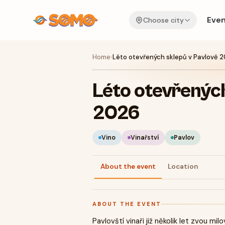
Even
Choose city
Home
›
Léto otevřených sklepů v Pavlově 
Léto otevřených
2026
Vino
Vinařství
Pavlov
About the event
Location
ABOUT THE EVENT
Pavlovští vinaři již několik let zvou mi