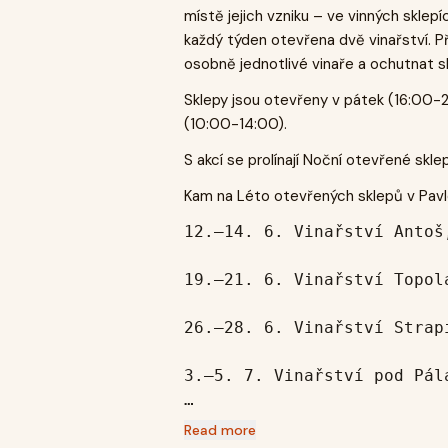
místě jejich vzniku – ve vinných sklep
každý týden otevřena dvě vinařství. P
osobně jednotlivé vinaře a ochutnat s
Sklepy jsou otevřeny v pátek (16:00-2
(10:00-14:00).
S akcí se prolínají Noční otevřené skle
Kam na Léto otevřených sklepů v Pav
12.–14. 6. Vinařství Antoš
19.–21. 6. Vinařství Topol
26.–28. 6. Vinařství Strap
3.–5. 7. Vinařství pod Pál
10.–12. 7. Vinařství Garčic
Read more