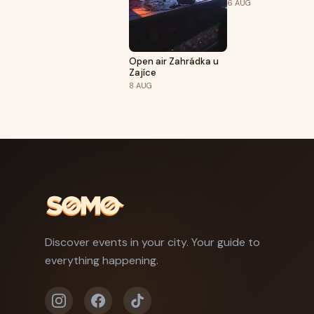
6
AUG
Open air Zahrádka u
Zajíce
8
AUG
Discover events in your city. Your guide to
everything happening.