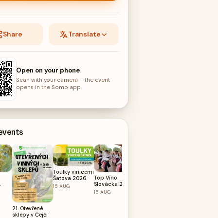
Share
Translate
Open on your phone
Scan with your camera – the event
opens in the Somo app.
 events
Toulky vinicemi
Čechomor -
Top Víno
Šatova 2026
CHÂTEAU
Slovácka 2026
VALTICE - 28.
15
AUG
28
AUG
řené
15
AUG
srpna
21. Otevřené
ích
sklepy v Čejči