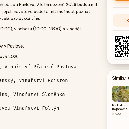
ích oblasti Pavlova. V letní sezóně 2026 budou mít
ři jejich návštěvě budete mít možnost poznat
kvělá pavlovská vína.
0:00), v sobotu (10:00-18:00) a v neděli
py v Pavlově.
lově 2026
, Vinařství Přátelé Pavlova

Similar
anský, Vinařství Reisten

ina, Vinařství Slaměnka

Na kole do
avou Vinařství Foltýn

Bojanovic
aneb otev
8
AUG
sklepy v
Dolních
, Vinařství Ilias

Bojanovic
2026