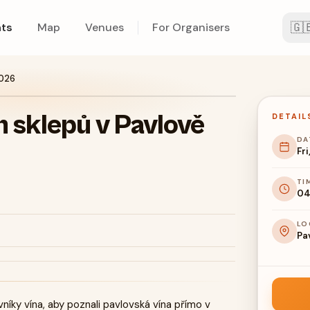
🇬
ts
Map
Venues
For Organisers
2026
 sklepů v Pavlově
DETAIL
DA
Fri
TI
04
LO
Pa
lovníky vína, aby poznali pavlovská vína přímo v