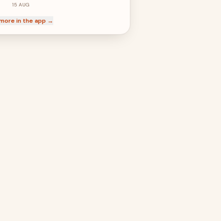
15
AUG
more in the app →