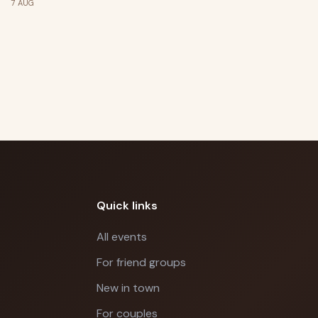
širým nebem v
7
AUG
Mikulově
Quick links
All events
For friend groups
New in town
For couples