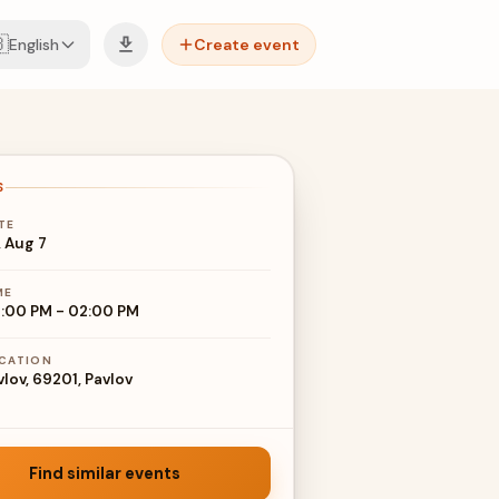

English
Create event
S
TE
, Aug 7
ME
:00 PM
-
02:00 PM
CATION
vlov, 69201, Pavlov
Find similar events