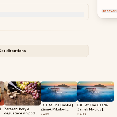
 Vinařství Zatloukal

Discover 
, Vinařství Přátelé Pavlova

a, Vinařství Slaměnka

álavou Vinařství Foltýn

Get directions
anský, Vinařství Reisten

 Vinařství Zatloukal

EXIT At The Castle |
EXIT At The Castle |
í
Zarážení hory a
Zámek Mikulov |
Zámek Mikulov |
degustace vín pod
7.8.2026
8.8.2026
7
AUG
8
AUG