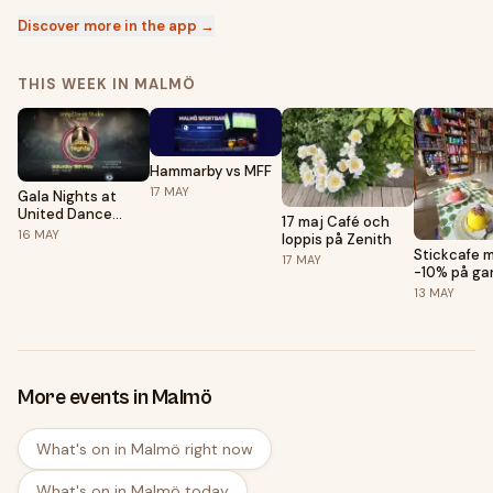
Discover more in the app →
THIS WEEK IN MALMÖ
Hammarby vs MFF
17
MAY
Gala Nights at
United Dance
17 maj Café och
Studios - Season
16
MAY
loppis på Zenith
Closing
Stickcafe 
17
MAY
-10% på ga
13
MAY
More events in Malmö
What's on in Malmö right now
What's on in Malmö today