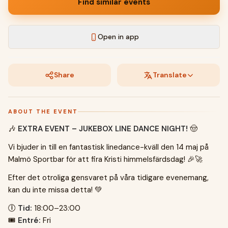
Find similar events
Open in app
Share
Translate
ABOUT THE EVENT
🎶
EXTRA EVENT – JUKEBOX LINE DANCE NIGHT!
🤠
Vi bjuder in till en fantastisk linedance-kväll den 14 maj på
Malmö Sportbar för att fira Kristi himmelsfärdsdag! 🎉🚀
Efter det otroliga gensvaret på våra tidigare evenemang,
kan du inte missa detta! 💚
🕕
Tid:
18:00–23:00
🎟
Entré:
Fri