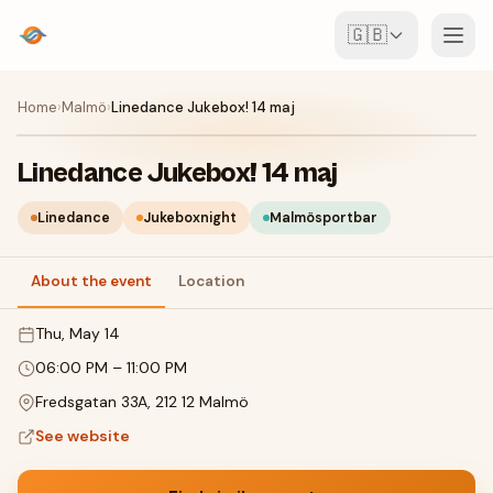
🇬🇧
Events
Home
›
Malmö
›
Linedance Jukebox! 14 maj
Map
Linedance Jukebox! 14 maj
Venues
Linedance
Jukeboxnight
Malmösportbar
For Organisers
About the event
Location
Thu, May 14
Create event
Download the app
06:00 PM
–
11:00 PM
Fredsgatan 33A, 212 12 Malmö
See website