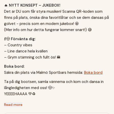
🔥
NYTT KONSEPT – JUKEBOX!
Det är DU som får styra musiken! Scanna QR-koden som
finns på plats, önska dina favoritlåtar och se dem dansas på
golvet - precis som en modern jukebox! 🤩
(Mer info om hur detta fungerar kommer snart!) 😅
💃🤠
Förvänta dig:
– Country vibes
– Line dance hela kvällen
– Grym stämning och fullt ös! 🍔
Boka bord:
Säkra din plats via Malmö Sportbars hemsida:
Boka bord
Ta på dig bootsen, samla vännerna och kom och dansa in
långledigheten med oss! 🤠✨
YEEEEHAAAA 💚♻️
Read more