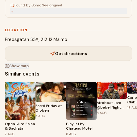
Found by Somo
·
See original
→
LOCATION
Fredsgatan 33A, 212 12 Malmö
Get directions
Show map
Similar events
Carib
Club
Afrobeat Jam
Forró Friday at
@babel Night
13
AU
Globen
club Malmö
8
AUG
7
AUG
Open-Aire Salsa
Playlist by
& Bachata
Chateau Motel
7
AUG
8
AUG