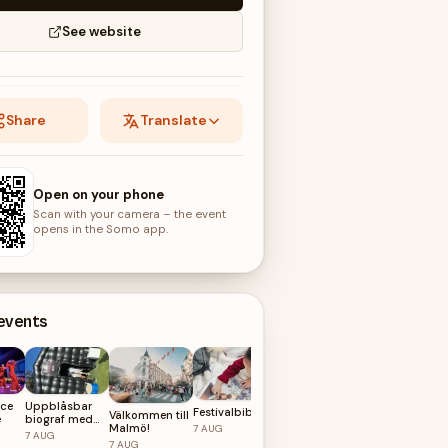
See website
Share
Translate
Open on your phone
Scan with your camera – the event
opens in the Somo app.
 events
ce
Uppblåsbar
Festivalbiblioteket
Välkommen till
VAL av Tom
e
biograf med
Malmö!
Nepomuk
7
AUG
BUFF
7
AUG
Brand
7
AUG
7
AUG
Filmfestival