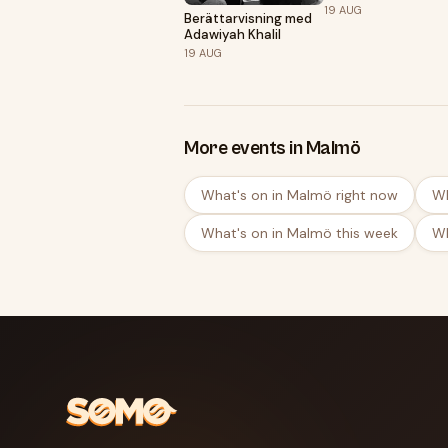
ghost
19
AUG
Berättarvisning med
Adawiyah Khalil
19
AUG
More events in Malmö
What's on in Malmö right now
Wh
What's on in Malmö this week
Wh