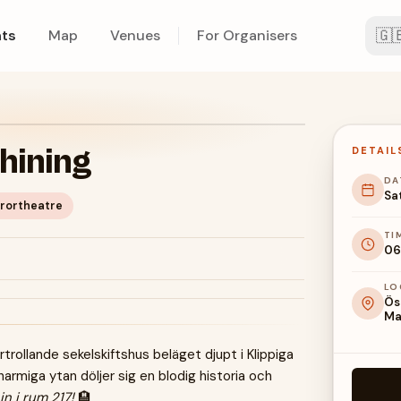
🇬
ts
Map
Venues
For Organisers
hining
DETAIL
DA
Sa
rortheatre
TI
06
LO
Ös
Ma
örtrollande sekelskiftshus beläget djupt i Klippiga
armiga ytan döljer sig en blodig historia och
in i rum 217!
🏨