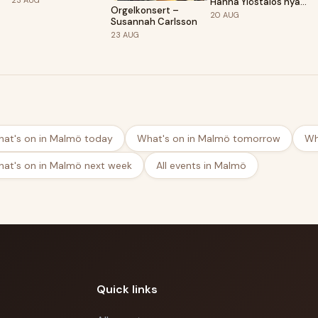
Hanna Ylöstalos nya
Orgelkonsert –
roman Solårens slut
20
AUG
Susannah Carlsson
23
AUG
at's on in Malmö today
What's on in Malmö tomorrow
Wh
at's on in Malmö next week
All events in Malmö
Quick links