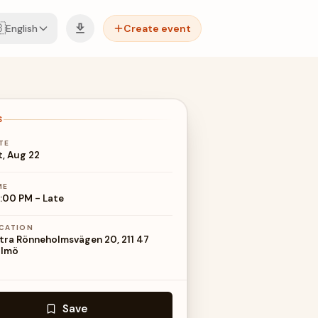

English
Create event
S
TE
t, Aug 22
ME
:00 PM
-
Late
CATION
tra Rönneholmsvägen 20, 211 47
lmö
Save