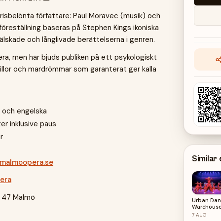
risbelönta författare: Paul Moravec (musik) och
föreställning baseras på Stephen Kings ikoniska
älskade och långlivade berättelserna i genren.
era, men här bjuds publiken på ett psykologiskt
illor och mardrömmar som garanterat ger kalla
 och engelska
er inklusive paus
r
Similar
malmoopera.se
era
1 47 Malmö
Urban Dan
Warehous
7
AUG