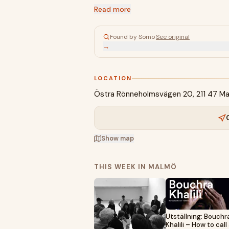
Read more
Found by Somo
·
See original
→
LOCATION
Östra Rönneholmsvägen 20, 211 47 M
Show map
THIS WEEK IN MALMÖ
Utställning: Bouchr
Khalili – How to call