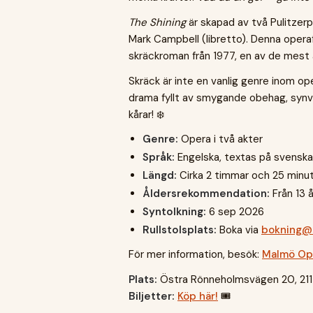
The Shining
är skapad av två Pulitzerp
Mark Campbell (libretto). Denna opera
skräckroman från 1977, en av de mest 
Skräck är inte en vanlig genre inom op
drama fyllt av smygande obehag, synv
kårar! ❄️
Genre:
Opera i två akter
Språk:
Engelska, textas på svenska
Längd:
Cirka 2 timmar och 25 minut
Åldersrekommendation:
Från 13 å
Syntolkning:
6 sep 2026
Rullstolsplats:
Boka via
bokning@
För mer information, besök:
Malmö Op
Plats:
Östra Rönneholmsvägen 20, 21
Biljetter:
Köp här!
🎟️