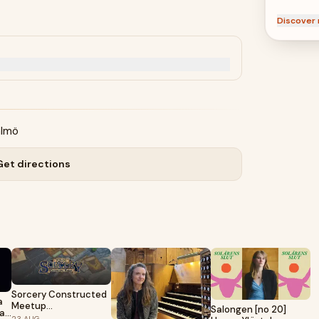
Discover 
almö
Get directions
Sorcery Constructed
a
Meetup
Salongen [no 20]
 a
@Spelgalaxen
23
AUG