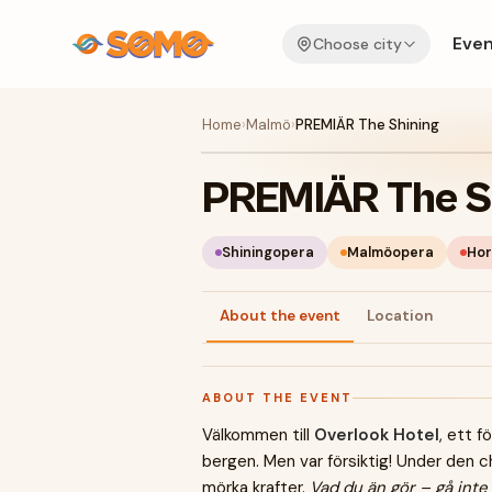
Even
Choose city
Home
›
Malmö
›
PREMIÄR The Shining
PREMIÄR The S
Shiningopera
Malmöopera
Hor
About the event
Location
ABOUT THE EVENT
Välkommen till
Overlook Hotel
, ett f
bergen. Men var försiktig! Under den ch
mörka krafter.
Vad du än gör – gå inte 