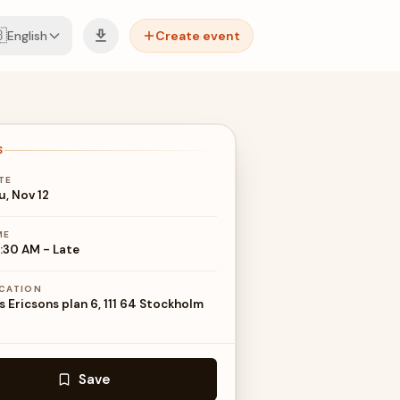

English
Create event
S
TE
u, Nov 12
ME
:30 AM
-
Late
CATION
ls Ericsons plan 6, 111 64 Stockholm
Save