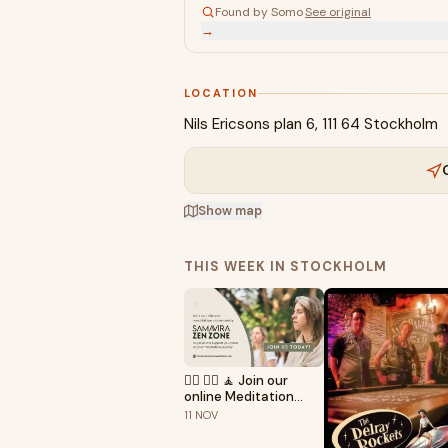
Found by Somo
·
See original
→
LOCATION
Nils Ericsons plan 6, 111 64 Stockholm
Show map
THIS WEEK IN STOCKHOLM
🧘‍♂️ 🧘‍♀️ 🧘 Join our
online Meditation
Community!
11
NOV