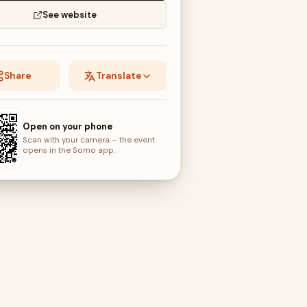
See website
Share
Translate
Open on your phone
Scan with your camera – the event
opens in the Somo app.