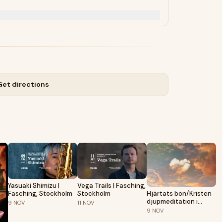
Get directions
Yasuaki Shimizu |
Vega Trails | Fasching,
Hjärtats bön/Kristen
Fasching, Stockholm
Stockholm
djupmeditation i
9
NOV
11
NOV
Kungsholms kyrka
9
NOV