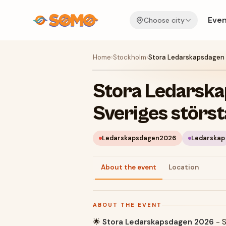
Even
Choose city
Home
›
Stockholm
›
Stora Ledarskapsdagen 
Stora Ledarska
Sveriges störs
Ledarskapsdagen2026
Ledarskap
About the event
Location
ABOUT THE EVENT
🌟
Stora Ledarskapsdagen 2026
- S