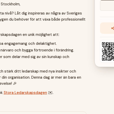
4 Stockholm,
sta nivå? Låt dig inspireras av några av Sveriges
tygen du behöver för att växa både professionellt
rskapsdagen en unik möjlighet att:
kapa engagemang och delaktighet.
närvaro och bygga förtroende i förändring.
fer som delar med sig av sin kunskap och
och stärk ditt ledarskap med nya insikter och
 din organisation. Denna dag är mer än bara en
evelse! 🎉
ök
Stora Ledarskapsdagen
✉️.