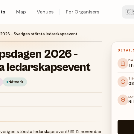
🇬
ts
Map
Venues
For Organisers
2026 - Sveriges största ledarskapsevent
psdagen 2026 -
DETAIL
DA
ta ledarskapsevent
Th
TI
Nätverk
08
LO
Ni
veriges största ledarskapsevent! 📅 12 november