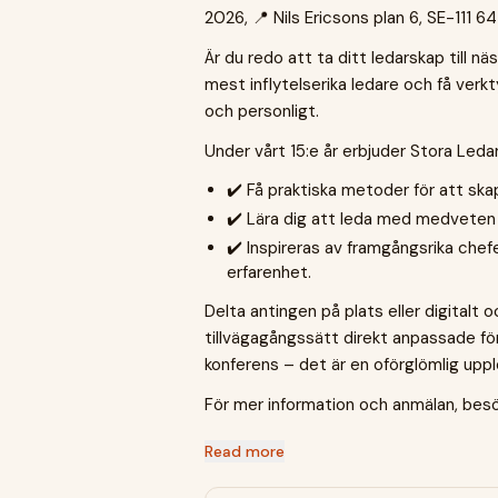
2026, 📍 Nils Ericsons plan 6, SE-111 6
Är du redo att ta ditt ledarskap till nä
mest inflytelserika ledare och få verk
och personligt.
Under vårt 15:e år erbjuder Stora Leda
✔️ Få praktiska metoder för att s
✔️ Lära dig att leda med medveten 
✔️ Inspireras av framgångsrika che
erfarenhet.
Delta antingen på plats eller digitalt 
tillvägagångssätt direkt anpassade för
konferens – det är en oförglömlig uppl
För mer information och anmälan, bes
Read more