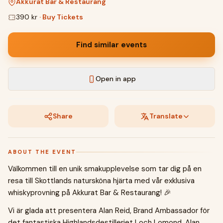
Akkurat Bar & Restaurang
390 kr
·
Buy Tickets
Find similar events
Open in app
Share
Translate
ABOUT THE EVENT
Välkommen till en unik smakupplevelse som tar dig på en
resa till Skottlands natursköna hjärta med vår exklusiva
whiskyprovning på Akkurat Bar & Restaurang! 🎉
Vi är glada att presentera Alan Reid, Brand Ambassador för
det fantastiska Highlandsdestilleriet Loch Lomond. Alan