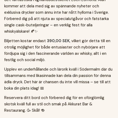
kommer att dela med sig av spännande nyheter och
exklusiva drycker som ännu inte har nått hyllorna i Sverige.
Förbered dig på att njuta av specialutgåvor och fatstarka
single cask-buteljeringar – en verklig fest för alla
whiskyälskare! 🍂✨
Biljetten kostar endast
390,00 SEK
, vilket gör detta till en
otrolig möjlighet för både entusiaster och nybörjare att
fördjupa sig i den fascinerande världen av whisky, allt i en
festlig och social miljö.
Upplev en underhållande och lärorik kväll i Södermalm där du
tillsammans med likasinnade kan dela din passion för denna
ädla dryck. Det här är chansen du inte vill missa – se till att
boka din plats idag! 📅
Reservera ditt bord och förbered dig för en oförglömlig
skotsk kväll full av stil och smak på Akkurat Bar &
Restaurang. 🥳 Skål! 🍻