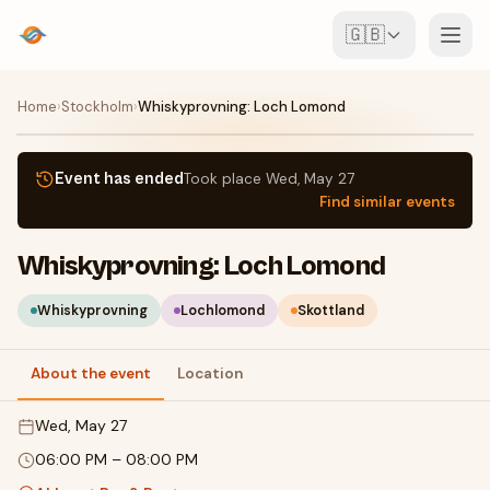
🇬🇧
Events
Home
›
Stockholm
›
Whiskyprovning: Loch Lomond
Map
Event has ended
Took place
Wed, May 27
Find similar events
Venues
Whiskyprovning: Loch Lomond
For Organisers
Whiskyprovning
Lochlomond
Skottland
Create event
Download the app
About the event
Location
Wed, May 27
06:00 PM
–
08:00 PM