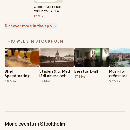
Öppen verkstad
för unga 16–24
år – premiär 10
10
SEP
september!
Discover more in the app →
THIS WEEK IN STOCKHOLM
Blind
Staden & vi: Med
Berättarkväll
Musik för
Speedtasting:
lådkamera och
drömmare
27
MAY
Vilken är starkast?
stativ i 1860-talets
26
MAY
27
MAY
27
MAY
Stockholm
More events in Stockholm