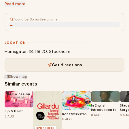
Read more
Found by Somo
·
See original
→
LOCATION
Hornsgatan 18, 118 20, Stockholm
Get directions
Show map
Similar events
In English:
Stads
Introduction to
Serge
Sip & Paint
Badin – Beyond
fanta
Konstverkstan
8
AUG
8
AU
8
AUG
Surface and
verkli
8
AUG
Mask
stad
SPONSORED