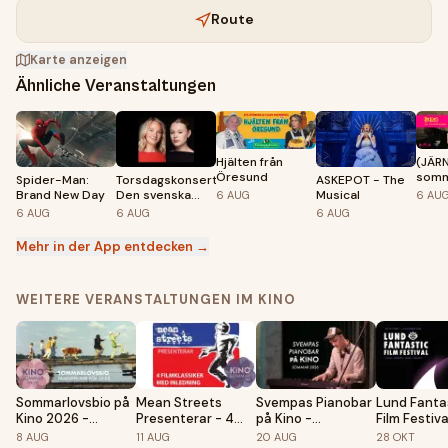
Route
Karte anzeigen
Ähnliche Veranstaltungen
Hjälten från
(JÄRN
Öresund
somm
Spider-Man:
Torsdagskonsert:
ASKEPOT - The
sexi
Brand New Day
Den svenska
Musical
6
AUG
6
AU
föres
musikalskatten
6
AUG
6
AUG
6
AUG
Mehr in der App entdecken →
WEITERE VERANSTALTUNGEN IM KINO
Sommarlovsbio på
Mean Streets
Svempas Pianobar
Lund Fanta
Kino 2026 -
Presenterar - 4
på Kino -
Film Festiv
Familjefilmer för 25
Klassiker med
Sommaren 2026
- Official E
8
AUG
11
AUG
20
AUG
28
OKT