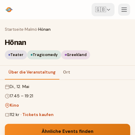
🇬🇧
Veranstaltungen
Startseite
›
Malmö
›
Hönan
Hönan
Karte
Teater
Tragicomedy
Greekland
Locations
Über die Veranstaltung
Ort
Für Veranstalter
Di., 12. Mai
Event erstellen
App herunterladen
17:45
–
19:21
Kino
112 kr
·
Tickets kaufen
Ähnliche Events finden