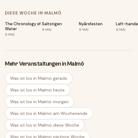
kr
inledning på Kino
14/7-11/8
DIESE WOCHE IN MALMÖ
The Chronology of
Saltstigen
Nyårsfesten
Left-handed
Water
9
MAI
9
MAI
9
MAI
9
MAI
Mehr Veranstaltungen in Malmö
Was ist los in Malmö gerade
Was ist los in Malmö heute
Was ist los in Malmö morgen
Was ist los in Malmö am Wochenende
Was ist los in Malmö diese Woche
Was ist los in Malmö nächste Woche