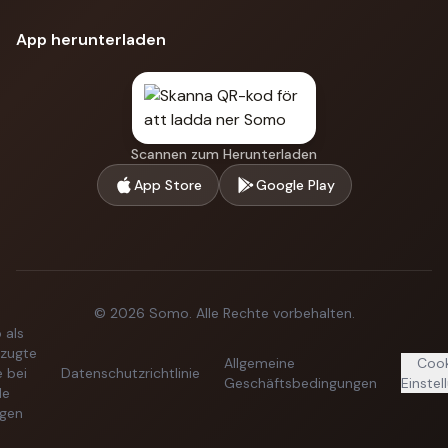
App herunterladen
Scannen zum Herunterladen
App Store
Google Play
©
2026
Somo.
Alle Rechte vorbehalten.
 als
zugte
Allgemeine
Cook
e bei
Datenschutzrichtlinie
Geschäftsbedingungen
Einstel
le
egen