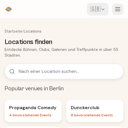
🇬🇧
Veranstaltungen
Startseite
/
Locations
Locations finden
Karte
Entdecke Bühnen, Clubs, Galerien und Treffpunkte in über 55
Städten.
Locations
Für Veranstalter
Event erstellen
App herunterladen
Popular venues in Berlin
Propaganda Comedy
Dunckerclub
Nightclub
4 bevorstehende Events
8 bevorstehende Events