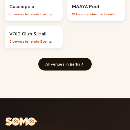
Cassiopeia
Nightclub
MAAYA Pool
Nightclub
6 bevorstehende Events
12 bevorstehende Events
VOID Club & Hall
Nightclub
5 bevorstehende Events
All venues in Berlin