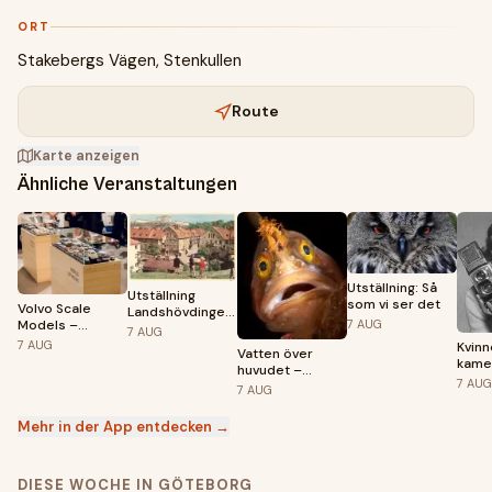
ORT
Stakebergs Vägen, Stenkullen
Route
Karte anzeigen
Ähnliche Veranstaltungen
Utställning: Så
Utställning
som vi ser det
Volvo Scale
Landshövdingehus
Models –
7
AUG
150 år
7
AUG
Through the
7
AUG
Kvin
Vatten över
Years
kame
huvudet –
1968
7
AUG
Västerhavets
7
AUG
dolda invånare
Mehr in der App entdecken →
DIESE WOCHE IN GÖTEBORG