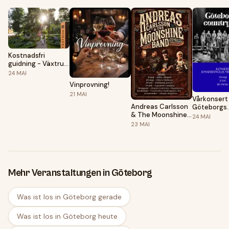
Kostnadsfri
guidning - Växtrum
i Lerums
24
MAI
trädgårdar
Vinprovning!
21
MAI
Vårkonsert
Andreas Carlsson
Göteborgs
& The Moonshine
Countrykör
24
MAI
Band
23
MAI
Mehr Veranstaltungen in Göteborg
Was ist los in Göteborg gerade
Was ist los in Göteborg heute