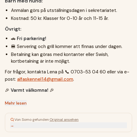
Barn med hund:
Anmälan görs på utställningsdagen i sekretariatet.
Kostnad: 50 kr. Klasser för 0-10 år och 11-15 år.
Övrigt:
🚗
Fri parkering!
🍔 Servering och grill kommer att finnas under dagen.
Betalning kan göras med kontanter eller Swish,
kortbetalning är inte möjligt.
För frågor, kontakta Lena på 📞
0703-53 04 60
eller via e-
post:
alfaskennel14@gmail.com
.
🎉
Varmt välkomna!
🎉
Mehr lesen
Von Somo gefunden
·
Original ansehen
→