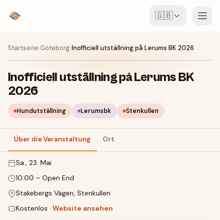
🇬🇧
Veranstaltungen
Startseite
›
Göteborg
›
Inofficiell utställning på Lerums BK 2026
Karte
Inofficiell utställning på Lerums BK
2026
Locations
Hundutställning
Lerumsbk
Stenkullen
Für Veranstalter
Über die Veranstaltung
Ort
Event erstellen
App herunterladen
Sa., 23. Mai
10:00
–
Open End
Stakebergs Vägen, Stenkullen
Kostenlos
·
Website ansehen