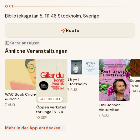
ORT
Biblioteksgatan 5, 111 46 Stockholm, Sverige
Route
Karte anzeigen
Ähnliche Veranstaltungen
Stryv |
Sound
Stockholm
Town
7
AUG
7
AUG
WAC Book Circle
& Picnic
GESPONSERT
Emil Jensen i
7
AUG
Öppen verkstad
Vinterviken
för unga 16–24
7
AUG
år – premiär 10
10
SEP
september!
Mehr in der App entdecken →