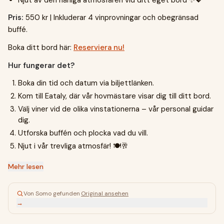
Njut av den härliga atmosfären vid ditt eget bord ✨💖
Pris:
550 kr | Inkluderar 4 vinprovningar och obegränsad
buffé.
Boka ditt bord här:
Reserviera nu!
Hur fungerar det?
Boka din tid och datum via biljettlänken.
Kom till Eataly, där vår hovmästare visar dig till ditt bord.
Välj viner vid de olika vinstationerna – vår personal guidar
dig.
Utforska buffén och plocka vad du vill.
Njut i vår trevliga atmosfär! 🍽️🥂
Mehr lesen
Von Somo gefunden
·
Original ansehen
→