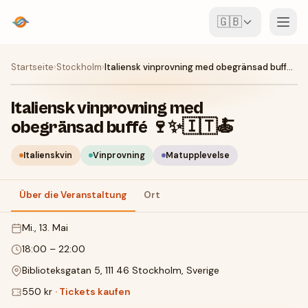
🇬🇧
Veranstaltungen
Startseite
›
Stockholm
›
Italiensk vinprovning med obegränsad buffé 🍷✨🇮🇹🍝
Karte
Italiensk vinprovning med
obegränsad buffé 🍷✨🇮🇹🍝
Locations
Italienskvin
Vinprovning
Matupplevelse
Für Veranstalter
Über die Veranstaltung
Ort
Event erstellen
App herunterladen
Mi., 13. Mai
18:00
–
22:00
Biblioteksgatan 5, 111 46 Stockholm, Sverige
550 kr
·
Tickets kaufen