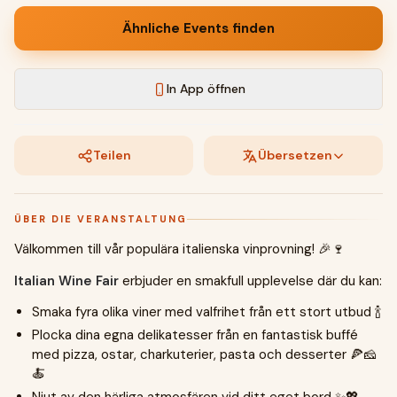
Ähnliche Events finden
In App öffnen
Teilen
Übersetzen
ÜBER DIE VERANSTALTUNG
Välkommen till vår populära italienska vinprovning! 🎉🍷
Italian Wine Fair
erbjuder en smakfull upplevelse där du kan:
Smaka fyra olika viner med valfrihet från ett stort utbud 🍾
Plocka dina egna delikatesser från en fantastisk buffé
med pizza, ostar, charkuterier, pasta och desserter 🍕🧀
🍝