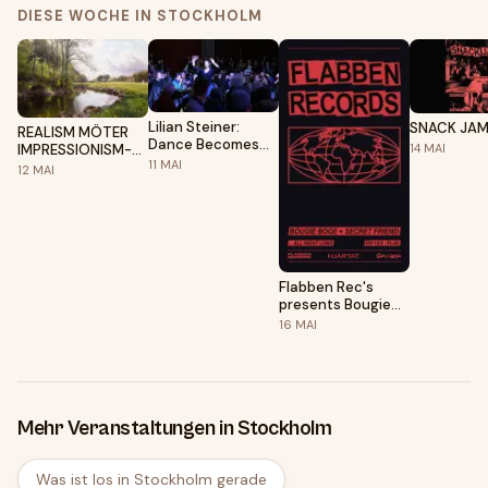
DIESE WOCHE IN STOCKHOLM
Lilian Steiner:
SNACK JA
REALISM MÖTER
Dance Becomes
IMPRESSIONISM-
14
MAI
Her
11
MAI
Peder Mønsted &
12
MAI
Alfred Wahlberg
Flabben Rec's
presents Bougie
Boge at Spy Bar
16
MAI
Hjärtat
Mehr Veranstaltungen in Stockholm
Was ist los in Stockholm gerade