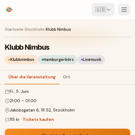
🇬🇧
Veranstaltungen
Startseite
›
Stockholm
›
Klubb Nimbus
Karte
Klubb Nimbus
Locations
Klubbnimbus
Hamburgerbörs
Livemusik
Für Veranstalter
Über die Veranstaltung
Ort
Fr., 5. Juni
Event erstellen
App herunterladen
21:00
–
01:00
Jakobsgatan 6, 111 52, Stockholm
115 kr
·
Tickets kaufen