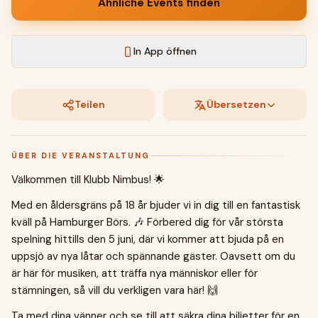
Ähnliche Events finden
In App öffnen
Teilen
Übersetzen
ÜBER DIE VERANSTALTUNG
Välkommen till Klubb Nimbus! 🌟
Med en åldersgräns på 18 år bjuder vi in dig till en fantastisk
kväll på Hamburger Börs. 🎶 Förbered dig för vår största
spelning hittills den 5 juni, där vi kommer att bjuda på en
uppsjö av nya låtar och spännande gäster. Oavsett om du
är här för musiken, att träffa nya människor eller för
stämningen, så vill du verkligen vara här! 🙌
Ta med dina vänner och se till att säkra dina biljetter för en