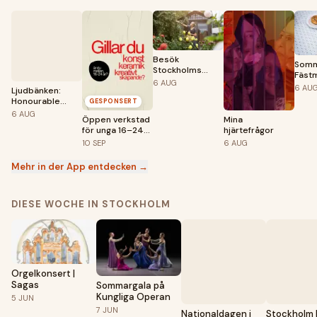
Besök
Somm
Stockholms
Fäst
trädgårdar
6
AUG
6
AU
Ljudbänken:
Honourable
GESPONSERT
mentions
6
AUG
Öppen verkstad
Mina
för unga 16–24
hjärtefrågor
år – premiär 10
10
SEP
6
AUG
september!
Mehr in der App entdecken →
DIESE WOCHE IN STOCKHOLM
Orgelkonsert |
Sagas
Sommargala på
Kungliga Operan
5
JUN
7
JUN
Nationaldagen i
Stockholm 