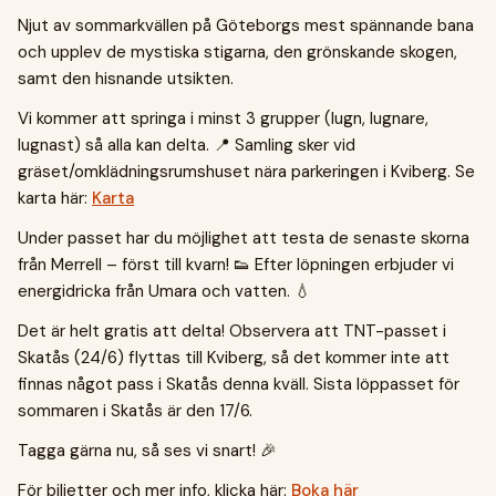
Njut av sommarkvällen på Göteborgs mest spännande bana
och upplev de mystiska stigarna, den grönskande skogen,
samt den hisnande utsikten.
Vi kommer att springa i minst 3 grupper (lugn, lugnare,
lugnast) så alla kan delta. 📍 Samling sker vid
gräset/omklädningsrumshuset nära parkeringen i Kviberg. Se
karta här:
Karta
Under passet har du möjlighet att testa de senaste skorna
från Merrell – först till kvarn! 👟 Efter löpningen erbjuder vi
energidricka från Umara och vatten. 💧
Det är helt gratis att delta! Observera att TNT-passet i
Skatås (24/6) flyttas till Kviberg, så det kommer inte att
finnas något pass i Skatås denna kväll. Sista löppasset för
sommaren i Skatås är den 17/6.
Tagga gärna nu, så ses vi snart! 🎉
För biljetter och mer info, klicka här:
Boka här