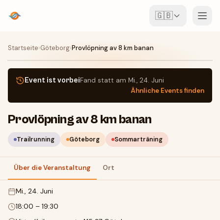
🇬🇧
Veranstaltungen
Startseite
›
Göteborg
›
Provlöpning av 8 km banan
Karte
Event ist vorbei
Fand statt am
Mi., 24. Juni
Ähnliche Events finden
Locations
Provlöpning av 8 km banan
Für Veranstalter
Trailrunning
Göteborg
Sommarträning
Event erstellen
App herunterladen
Über die Veranstaltung
Ort
Mi., 24. Juni
18:00
–
19:30