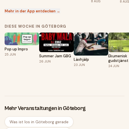
8
AUG
8
AU
och med Alex
Room Service |
Hängmattan
Mehr in der App entdecken →
DIESE WOCHE IN GÖTEBORG
Pop up Impro
25
JUN
Summer Jam GBG
Ekumenisk
Läxhjälp
gudstjänst 
26
JUN
Härlanda k
23
JUN
24
JUN
Mehr Veranstaltungen in Göteborg
Was ist los in Göteborg gerade