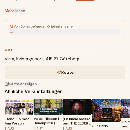
Mehr lesen
Von Somo gefunden
·
Original ansehen
→
ORT
Virta, Kvibergs port, 415 27 Göteborg
Route
Karte anzeigen
Ähnliche Veranstaltungen
Valter Nilsson |
Stand-up med
(En himla massa
Skald
Bananpiren |
Ann Westin
om) THE ELDER -
Our Party
med 
Göteborg
En odyssé av
8
AUG
8
AUG
8
AUG