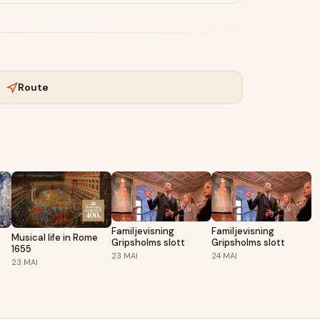
Route
Familjevisning
Familjevisning
Musical life in Rome
Gripsholms slott
Gripsholms slott
1655
23
MAI
24
MAI
23
MAI