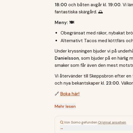
18:00
och båten avgår kl.
19:00
. Vi l
fantastiska skärgård. 🌅
Meny: 🍽️
Obegränsat med räkor, nybakat bröd
Alternativt Tacos med köttfärs och a
Under kryssningen bjuder vi på underh
Danielsson
, som bjuder på en härlig m
smaker som får även den mest motsträ
Vi återvänder till Skeppsbron efter en 
och nya bekantskaper kl.
23:00
. Välk
🔗
Boka här!
Mehr lesen
Von Somo gefunden
·
Original ansehen
→