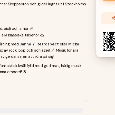
ämnar Skeppsbron och glider lugnt ut i Stockholms
, aioli och smör 🦐
lla klassiska tillbehör 🌮
ållning med
Janne Y. Retrospect
eller
Micke
ix av rock, pop och schlager! 🎶 Musik för alla
vige dansaren att röra på sig!
fantastisk kväll fylld med god mat, härlig musik
omna ombord! 🌟