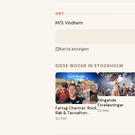
ORT
M/S Vindhem
Karte anzeigen
DIESE WOCHE IN STOCKHOLM
Klingande
Föreläsningar
Fartyg Chartrat. Rock,
23
MAI
Räk & Tacoafton:
Coverakuten
22
MAI