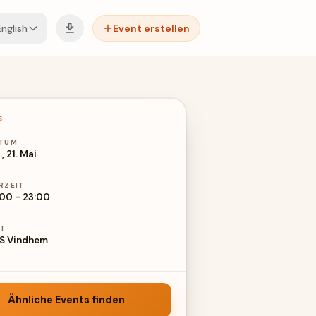
English
Event erstellen
S
TUM
, 21. Mai
RZEIT
:00
-
23:00
T
S Vindhem
Ähnliche Events finden