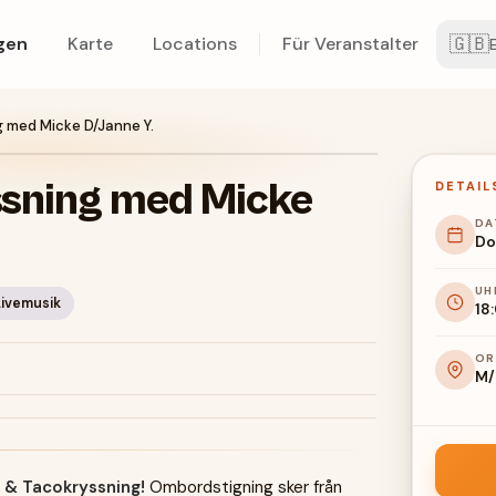
🇬🇧
gen
Karte
Locations
Für Veranstalter
 med Micke D/Janne Y.
sning med Micke
DETAIL
DA
Do.
UH
Livemusik
18
OR
M/
 & Tacokryssning!
Ombordstigning sker från