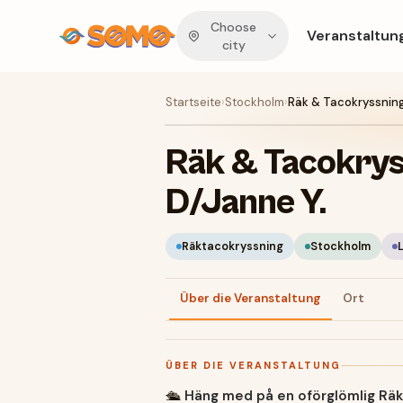
Choose
Veranstaltun
city
Startseite
›
Stockholm
›
Räk & Tacokryssning
Räk & Tacokrys
D/Janne Y.
Räktacokryssning
Stockholm
Über die Veranstaltung
Ort
ÜBER DIE VERANSTALTUNG
🛳️
Häng med på en oförglömlig Räk