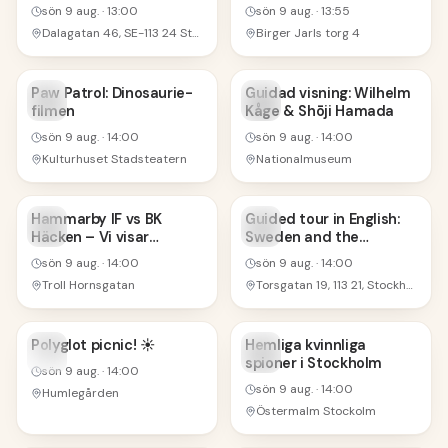
4PM @ Riddarholmen
sön 9 aug.
·
13:00
sön 9 aug.
·
13:55
Dalagatan 46, SE-113 24 Stockholm, Sverige
Birger Jarls torg 4
9
9
Paw Patrol: Dinosaurie-
Guidad visning: Wilhelm
filmen
Kåge & Shōji Hamada
AUG
AUG
sön 9 aug.
·
14:00
sön 9 aug.
·
14:00
Kulturhuset Stadsteatern
Nationalmuseum
9
9
Hammarby IF vs BK
Guided tour in English:
Häcken – Vi visar
Sweden and the
AUG
AUG
matchen!
Holocaust
sön 9 aug.
·
14:00
sön 9 aug.
·
14:00
Troll Hornsgatan
Torsgatan 19, 113 21, Stockholm, Sweden
9
9
Polyglot picnic! ☀️
Hemliga kvinnliga
spioner i Stockholm
AUG
AUG
sön 9 aug.
·
14:00
sön 9 aug.
·
14:00
Humlegården
Östermalm Stockolm