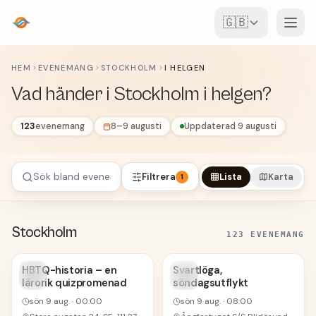
🇬🇧
Event
HEM
EVENEMANG
STOCKHOLM
I HELGEN
Vad händer i Stockholm i helgen?
Karta
123
evenemang
8–9 augusti
Uppdaterad 9 augusti
Ställen
För arrangörer
Filtrera
Lista
Karta
1
Skapa event
Ladda ner appen
Stockholm
123 EVENEMANG
9
9
HBTQ-historia – en
Svartlöga,
lärorik quizpromenad
söndagsutflykt
AUG
AUG
sön 9 aug.
·
00:00
sön 9 aug.
·
08:00