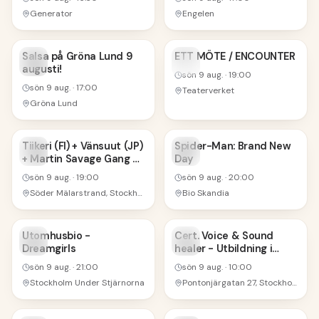
Generator
Engelen
9
9
Salsa på Gröna Lund 9
ETT MÖTE / ENCOUNTER
augusti!
AUG
AUG
sön 9 aug.
·
19:00
sön 9 aug.
·
17:00
Teaterverket
Gröna Lund
9
9
Tiikeri (FI) + Vänsuut (JP)
Spider-Man: Brand New
+ Martin Savage Gang +
Day
AUG
AUG
Morsure | Båten
sön 9 aug.
·
19:00
sön 9 aug.
·
20:00
Söder Mälarstrand, Stockholm, Sverige
Bio Skandia
9
9
Utomhusbio -
Cert. Voice & Sound
Dreamgirls
healer - Utbildning i
AUG
AUG
Stockholm
sön 9 aug.
·
21:00
sön 9 aug.
·
10:00
Stockholm Under Stjärnorna
Pontonjärgatan 27, Stockholm