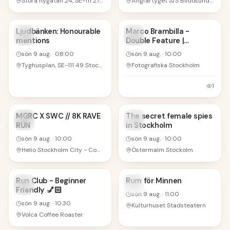
Stora nygatan 24, SE-111 27 Stockholm, Sverige
Ångfartyget S/S Blidösund - Norrtälje
9
9
Ljudbänken: Honourable
Marco Brambilla -
mentions
Double Feature |
AUG
AUG
Fotografiska Stockholm
sön 9 aug.
·
08:00
sön 9 aug.
·
10:00
Tyghusplan, SE-111 49 Stockholm, Sverige
Fotografiska Stockholm
1
9
9
MGRC X SWC // 8K RAVE
The secret female spies
RUN
in Stockholm
AUG
AUG
sön 9 aug.
·
10:00
sön 9 aug.
·
10:00
Helio Stockholm City - Coworking, Kontor & Konferensrum
Östermalm Stockolm
9
9
Run Club - Beginner
Rum för Minnen
Friendly 💅🏻
AUG
AUG
sön 9 aug.
·
11:00
sön 9 aug.
·
10:30
Kulturhuset Stadsteatern
Volca Coffee Roaster