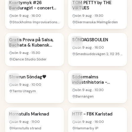
9
9
Kvartyrnyk #26
TOM PETTY by THE
Banduragirl - concert
VIRTUES
AUG
AUG
Wings for Ukraine
sön 9 aug.
·
16:00
sön 9 aug.
·
19:30
Stockholms Improvisationsteater
Ekermanska Malmgården
9
9
Gratis Prova på Salsa,
SÖNDAGSBOULEN
Bachata & Kubansk
AUG
AUG
sön 9 aug.
·
16:00
Salsa För Nybörjare
sön 9 aug.
·
15:30
Smedsuddsvägen 2, 112 35 Stockholm, Sweden
iDance Studio Söder
9
9
Slowrun Söndag🧡
Södermalms
industrihistoria -
AUG
AUG
sön 9 aug.
·
10:00
Barnängens barn och
sön 9 aug.
·
10:30
Tanto Utegym
baracker
Barnängen
9
9
Hornstulls Marknad
HTFF - FBK Karlstad
AUG
AUG
sön 9 aug.
·
11:00
sön 9 aug.
·
16:00
Hornstulls strand
Hammarby IP