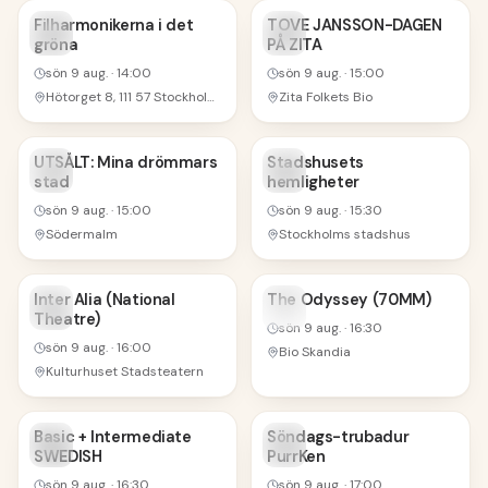
9
9
Filharmonikerna i det
TOVE JANSSON-DAGEN
gröna
PÅ ZITA
AUG
AUG
sön 9 aug.
·
14:00
sön 9 aug.
·
15:00
Hötorget 8, 111 57 Stockholm, Sweden
Zita Folkets Bio
9
9
UTSÅLT: Mina drömmars
Stadshusets
stad
hemligheter
AUG
AUG
sön 9 aug.
·
15:00
sön 9 aug.
·
15:30
Södermalm
Stockholms stadshus
9
9
Inter Alia (National
The Odyssey (70MM)
Theatre)
AUG
AUG
sön 9 aug.
·
16:30
sön 9 aug.
·
16:00
Bio Skandia
Kulturhuset Stadsteatern
9
9
Basic + Intermediate
Söndags-trubadur
SWEDISH
PurrKen
AUG
AUG
sön 9 aug.
·
16:30
sön 9 aug.
·
17:00