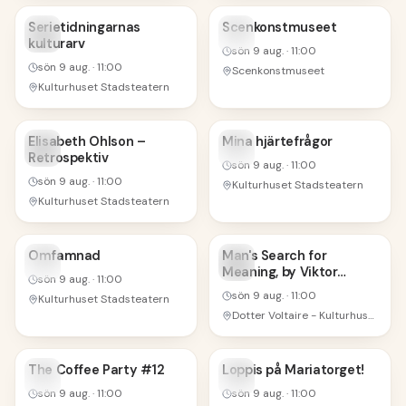
9
9
Serietidningarnas
Scenkonstmuseet
kulturarv
AUG
AUG
sön 9 aug.
·
11:00
sön 9 aug.
·
11:00
Scenkonstmuseet
Kulturhuset Stadsteatern
9
9
Elisabeth Ohlson –
Mina hjärtefrågor
Retrospektiv
AUG
AUG
sön 9 aug.
·
11:00
sön 9 aug.
·
11:00
Kulturhuset Stadsteatern
Kulturhuset Stadsteatern
9
9
Omfamnad
Man's Search for
Meaning, by Viktor
AUG
AUG
sön 9 aug.
·
11:00
Frankl
sön 9 aug.
·
11:00
Kulturhuset Stadsteatern
Dotter Voltaire - Kulturhuset, floor 5, Sergels torg
9
9
The Coffee Party #12
Loppis på Mariatorget!
AUG
AUG
sön 9 aug.
·
11:00
sön 9 aug.
·
11:00