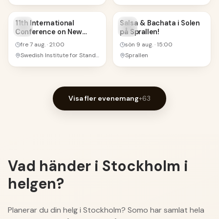
7
9
11th International
Salsa & Bachata i Solen
Conference on New
på Sprallen!
AUG
AUG
Trends in Teaching and
fre 7 aug.
·
21:00
sön 9 aug.
·
15:00
Education
Swedish Institute for Standards
Sprallen
Visa fler evenemang
+
63
Vad händer i Stockholm i
helgen?
Planerar du din helg i Stockholm? Somo har samlat hela