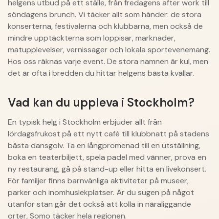
helgens utbud på ett ställe, från fredagens after work till
söndagens brunch. Vi täcker allt som händer: de stora
konserterna, festivalerna och klubbarna, men också de
mindre upptäckterna som loppisar, marknader,
matupplevelser, vernissager och lokala sportevenemang.
Hos oss räknas varje event. De stora namnen är kul, men
det är ofta i bredden du hittar helgens bästa kvällar.
Vad kan du uppleva i Stockholm?
En typisk helg i Stockholm erbjuder allt från
lördagsfrukost på ett nytt café till klubbnatt på stadens
bästa dansgolv. Ta en långpromenad till en utställning,
boka en teaterbiljett, spela padel med vänner, prova en
ny restaurang, gå på stand-up eller hitta en livekonsert.
För familjer finns barnvänliga aktiviteter på museer,
parker och inomhuslekplatser. Är du sugen på något
utanför stan går det också att kolla in näraliggande
orter, Somo täcker hela regionen.