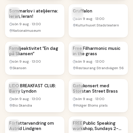
9
9
Sommarlov i ateljéerna:
Gruffalon
leran, leran!
AUG
AUG
sön 9 aug.
·
13:00
sön 9 aug.
·
13:00
Kulturhuset Stadsteatern
Nationalmuseum
TRENDING
9
9
Familjeaktivitet ”En dag
Free Filharmonic music
på Skansen”
in the grass
AUG
AUG
sön 9 aug.
·
13:00
sön 9 aug.
·
13:00
Skansen
Restaurang Strandvägen 56
9
9
LIDO BREAKFAST CLUB:
Gatukonsert med
Barry Lyndon
Storstan Street Brass
AUG
AUG
sön 9 aug.
·
13:00
sön 9 aug.
·
13:00
Bio Skandia
Holger Bloms plats
9
9
Författarvandring om
FREE Public Speaking
Astrid Lindgren
workshop, Sundays 2-
AUG
AUG