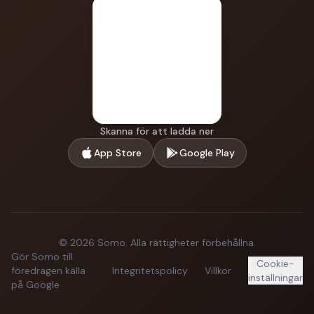
Skanna för att ladda ner
App Store
Google Play
©
2026
Somo.
Alla rättigheter förbehållna.
Gör Somo till
Cookie-
föredragen källa
Integritetspolicy
Villkor
inställningar
på Google