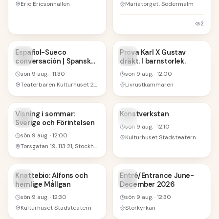
Eric Ericsonhallen
Mariatorget, Södermalm
2
9
9
Español-Sueco
Prova Karl X Gustav
conversación | Spanska-
dräkt. I barnstorlek.
AUG
AUG
Svenska
sön 9 aug.
·
11:30
sön 9 aug.
·
12:00
Teaterbaren Kulturhuset 2rd floor
Livrustkammaren
9
9
Visning i sommar:
Konstverkstan
Sverige och Förintelsen
AUG
AUG
sön 9 aug.
·
12:10
sön 9 aug.
·
12:00
Kulturhuset Stadsteatern
Torsgatan 19, 113 21, Stockholm, Sweden
9
9
Knattebio: Alfons och
Entré/Entrance June-
hemlige Mållgan
December 2026
AUG
AUG
sön 9 aug.
·
12:30
sön 9 aug.
·
12:30
Kulturhuset Stadsteatern
Storkyrkan